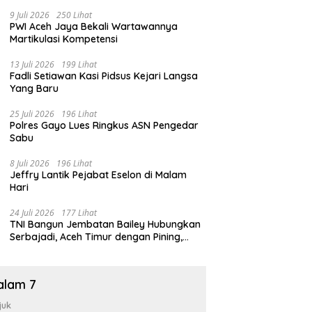
9 Juli 2026
250 Lihat
PWI Aceh Jaya Bekali Wartawannya
Martikulasi Kompetensi
13 Juli 2026
199 Lihat
Fadli Setiawan Kasi Pidsus Kejari Langsa
Yang Baru
25 Juli 2026
196 Lihat
Polres Gayo Lues Ringkus ASN Pengedar
Sabu
8 Juli 2026
196 Lihat
Jeffry Lantik Pejabat Eselon di Malam
Hari
24 Juli 2026
177 Lihat
TNI Bangun Jembatan Bailey Hubungkan
Serbajadi, Aceh Timur dengan Pining,
Gayo Lues
alam 7
juk