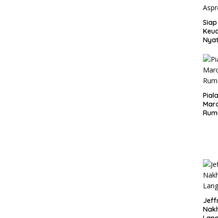
Siap
Keuc
Nya
seba
Aspr
Pial
Maro
Rum
Jeff
Nak