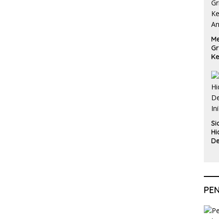
Me
Gr
Ke
An
Si
Hi
De
In
PE