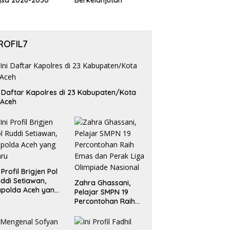
gsa 2026-2030
Berkelanjutan
ROFIL7
i Daftar Kapolres di 23 Kabupaten/Kota
 Aceh
i Profil Brigjen Pol
ddi Setiawan,
Zahra Ghassani,
polda Aceh yang
Pelajar SMPN 19
aru
Percontohan Raih
Emas dan Perak
Liga Olimpiade
Nasional