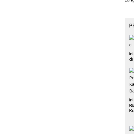
Lan
P
In
di
In
Ru
Ka
B