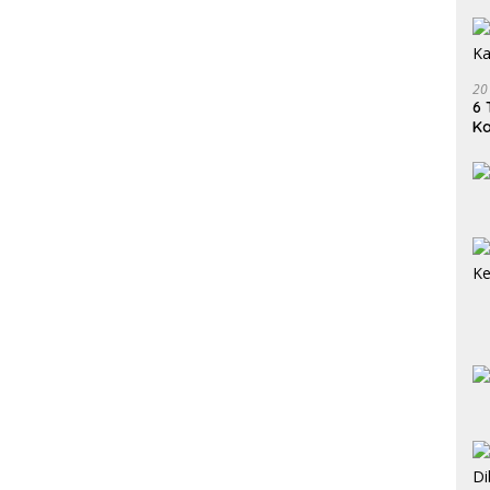
20
6 
K