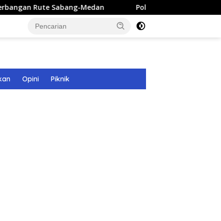
te Sabang-Medan
Polri Bangun 40 Titik Sumur Bor untuk
kan
Opini
Piknik