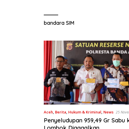
bandara SIM
Aceh
,
Berita
,
Hukum & Kriminal
,
News
25 Nove
Penyeludupan 959,49 Gr Sabu 
Lombok Digagalkan