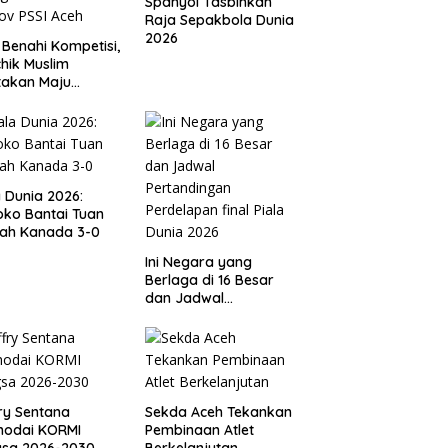
Spanyol Tasbihkan
Raja Sepakbola Dunia
2026
 Benahi Kompetisi,
hik Muslim
takan Maju
gai Calon Ketua
ov PSSI Aceh
a Dunia 2026:
ko Bantai Tuan
ah Kanada 3-0
Ini Negara yang
Berlaga di 16 Besar
dan Jadwal
Pertandingan
Perdelapan final Piala
Dunia 2026
ry Sentana
Sekda Aceh Tekankan
hodai KORMI
Pembinaan Atlet