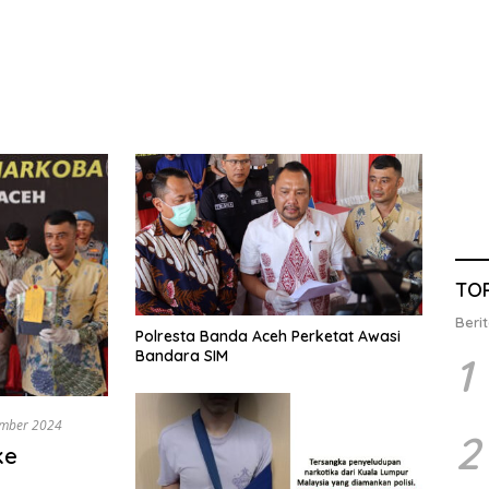
TO
Berit
Polresta Banda Aceh Perketat Awasi
Bandara SIM
1
mber 2024
2
ke