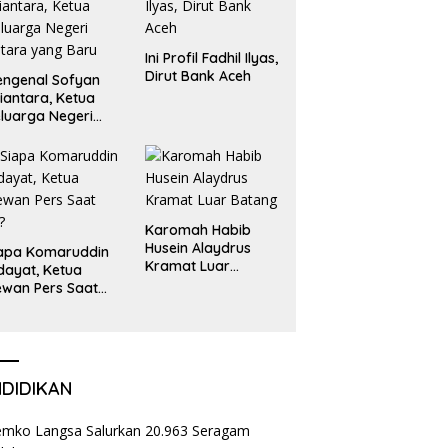
Ini Profil Fadhil Ilyas,
Dirut Bank Aceh
ngenal Sofyan
iantara, Ketua
luarga Negeri
tara yang Baru
Karomah Habib
Husein Alaydrus
apa Komaruddin
Kramat Luar
dayat, Ketua
Batang
wan Pers Saat
i?
NDIDIKAN