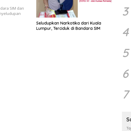
3
ndara SIM dan
enyeludupan
Seludupkan Narkotika dari Kuala
4
Lumpur, Terciduk di Bandara SIM
5
6
7
S
Ta