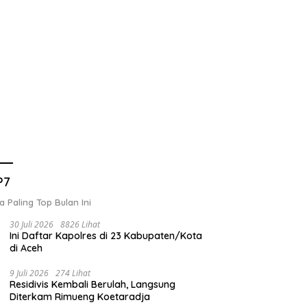
P7
a Paling Top Bulan Ini
30 Juli 2026
8826 Lihat
Ini Daftar Kapolres di 23 Kabupaten/Kota
di Aceh
9 Juli 2026
274 Lihat
Residivis Kembali Berulah, Langsung
Diterkam Rimueng Koetaradja