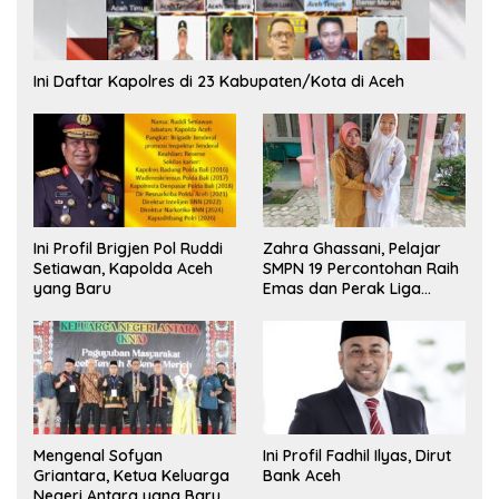
Ini Daftar Kapolres di 23 Kabupaten/Kota di Aceh
Ini Profil Brigjen Pol Ruddi
Zahra Ghassani, Pelajar
Setiawan, Kapolda Aceh
SMPN 19 Percontohan Raih
yang Baru
Emas dan Perak Liga
Olimpiade Nasional
Mengenal Sofyan
Ini Profil Fadhil Ilyas, Dirut
Griantara, Ketua Keluarga
Bank Aceh
Negeri Antara yang Baru