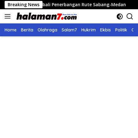
Langsung
kan Kembali Penerbangan Rute Sabang-Medan
Breaking News
Polri Ba
ke
konten
Home
Berita
Olahraga
Salam7
Hukrim
Ekbis
Politik
Ol