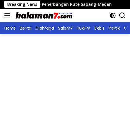
Langsung
embali Penerbangan Rute Sabang-Medan
Breaking News
Polri Bangun 
ke
konten
Home
Berita
Olahraga
Salam7
Hukrim
Ekbis
Politik
Ol