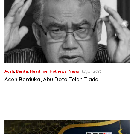
Aceh
,
Berita
,
Headline
,
Hotnews
,
News
13 Juni 2026
Aceh Berduka, Abu Doto Telah Tiada