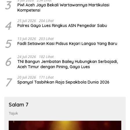
3
9 Juli 2026
254 Lihat
PWI Aceh Jaya Bekali Wartawannya Martikulasi
Kompetensi
4
25 Juli 2026
204 Lihat
Polres Gayo Lues Ringkus ASN Pengedar Sabu
5
13 Juli 2026
203 Lihat
Fadli Setiawan Kasi Pidsus Kejari Langsa Yang Baru
6
24 Juli 2026
182 Lihat
TNI Bangun Jembatan Bailey Hubungkan Serbajadi,
Aceh Timur dengan Pining, Gayo Lues
7
20 Juli 2026
171 Lihat
Spanyol Tasbihkan Raja Sepakbola Dunia 2026
Salam 7
Tajuk