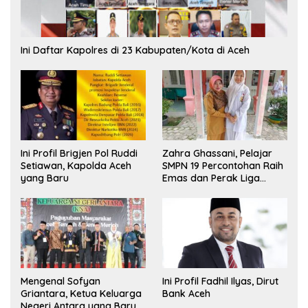
Ini Daftar Kapolres di 23 Kabupaten/Kota di Aceh
Ini Profil Brigjen Pol Ruddi
Zahra Ghassani, Pelajar
Setiawan, Kapolda Aceh
SMPN 19 Percontohan Raih
yang Baru
Emas dan Perak Liga
Olimpiade Nasional
Mengenal Sofyan
Ini Profil Fadhil Ilyas, Dirut
Griantara, Ketua Keluarga
Bank Aceh
Negeri Antara yang Baru