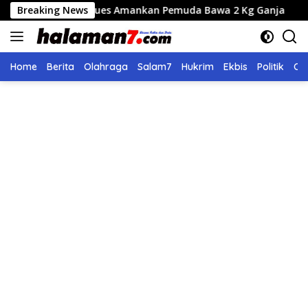
Langsung
s Gayo Lues Amankan Pemuda Bawa 2 Kg Ganja
Breaking News
Seleksi
ke
konten
Home
Berita
Olahraga
Salam7
Hukrim
Ekbis
Politik
Ol