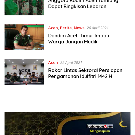
Anggota Kodim Aceh Tamiang
Dapat Bingkisan Lebaran
Aceh
,
Berita
,
News
26 April 2021
Dandim Aceh Timur Imbau
Warga Jangan Mudik
Aceh
22 April 2021
Rakor Lintas Sektoral Persiapan
Pengamanan Idulfitri 1442 H