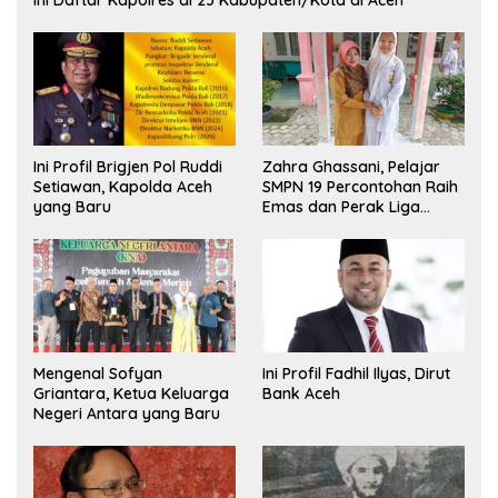
Ini Daftar Kapolres di 23 Kabupaten/Kota di Aceh
Ini Profil Brigjen Pol Ruddi
Zahra Ghassani, Pelajar
Setiawan, Kapolda Aceh
SMPN 19 Percontohan Raih
yang Baru
Emas dan Perak Liga
Olimpiade Nasional
Mengenal Sofyan
Ini Profil Fadhil Ilyas, Dirut
Griantara, Ketua Keluarga
Bank Aceh
Negeri Antara yang Baru