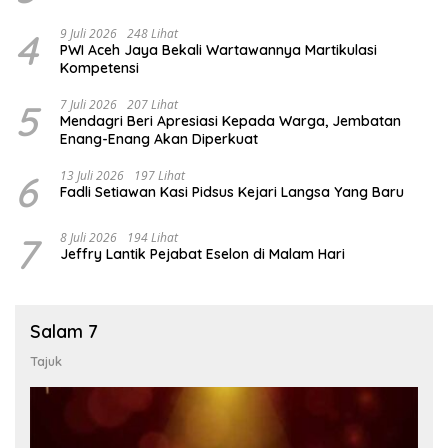
4
9 Juli 2026
248 Lihat
PWI Aceh Jaya Bekali Wartawannya Martikulasi
Kompetensi
5
7 Juli 2026
207 Lihat
Mendagri Beri Apresiasi Kepada Warga, Jembatan
Enang-Enang Akan Diperkuat
6
13 Juli 2026
197 Lihat
Fadli Setiawan Kasi Pidsus Kejari Langsa Yang Baru
7
8 Juli 2026
194 Lihat
Jeffry Lantik Pejabat Eselon di Malam Hari
Salam 7
Tajuk