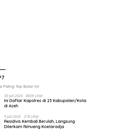
P7
a Paling Top Bulan Ini
30 Juli 2026
8839 Lihat
Ini Daftar Kapolres di 23 Kabupaten/Kota
di Aceh
9 Juli 2026
278 Lihat
Residivis Kembali Berulah, Langsung
Diterkam Rimueng Koetaradja