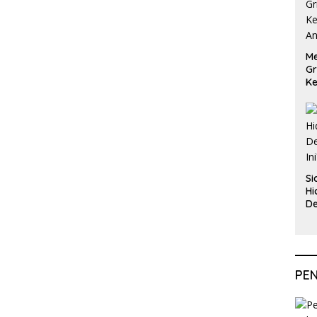
Me
Gr
Ke
An
Si
Hi
De
In
PE