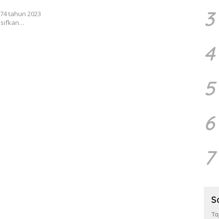
3
74 tahun 2023
nsifkan…
4
5
6
7
S
Ta