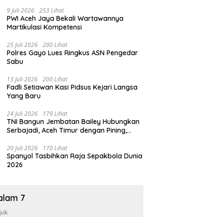
9 Juli 2026
253 Lihat
PWI Aceh Jaya Bekali Wartawannya
Martikulasi Kompetensi
25 Juli 2026
200 Lihat
Polres Gayo Lues Ringkus ASN Pengedar
Sabu
13 Juli 2026
200 Lihat
Fadli Setiawan Kasi Pidsus Kejari Langsa
Yang Baru
24 Juli 2026
179 Lihat
TNI Bangun Jembatan Bailey Hubungkan
Serbajadi, Aceh Timur dengan Pining,
Gayo Lues
20 Juli 2026
170 Lihat
Spanyol Tasbihkan Raja Sepakbola Dunia
2026
alam 7
juk