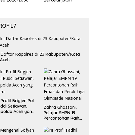
gsa 2026-2030
Berkelanjutan
ROFIL7
i Daftar Kapolres di 23 Kabupaten/Kota
 Aceh
i Profil Brigjen Pol
ddi Setiawan,
Zahra Ghassani,
polda Aceh yang
Pelajar SMPN 19
aru
Percontohan Raih
Emas dan Perak
Liga Olimpiade
Nasional