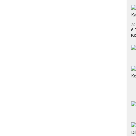
20
6 
K