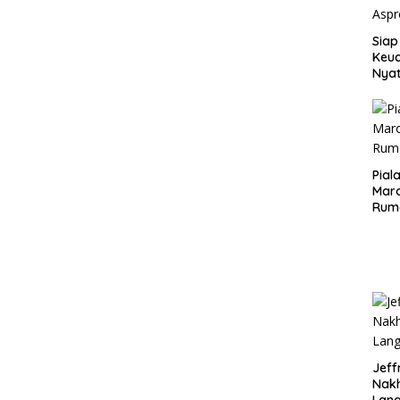
Siap
Keuc
Nya
seba
Aspr
Pial
Maro
Rum
Jeff
Nak