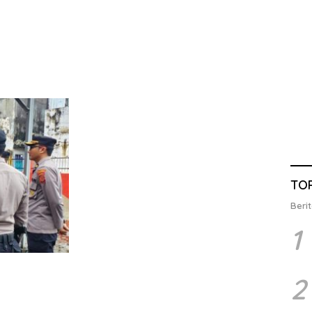
TO
Berit
1
2