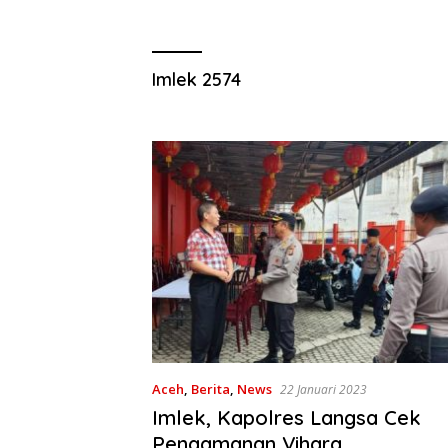
Imlek 2574
Aceh
,
Berita
,
News
22 Januari 2023
Imlek, Kapolres Langsa Cek
Pengamanan Vihara