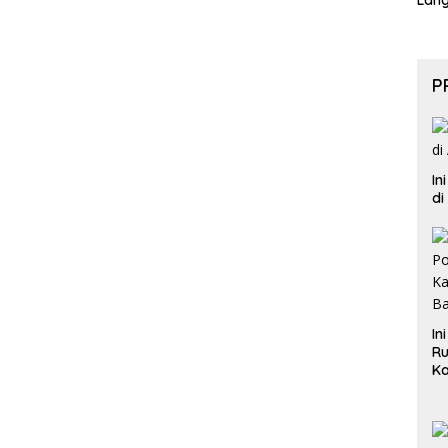
Lan
P
In
di
In
Ru
Ka
B