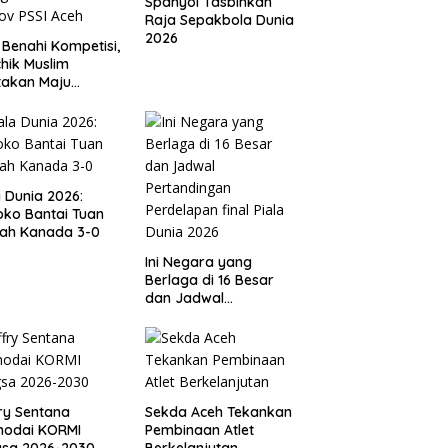
Spanyol Tasbihkan
Raja Sepakbola Dunia
2026
 Benahi Kompetisi,
hik Muslim
takan Maju
gai Calon Ketua
ov PSSI Aceh
a Dunia 2026:
ko Bantai Tuan
ah Kanada 3-0
Ini Negara yang
Berlaga di 16 Besar
dan Jadwal
Pertandingan
Perdelapan final Piala
Dunia 2026
ry Sentana
Sekda Aceh Tekankan
hodai KORMI
Pembinaan Atlet