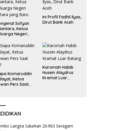
Ini Profil Fadhil Ilyas,
Dirut Bank Aceh
ngenal Sofyan
iantara, Ketua
luarga Negeri
tara yang Baru
Karomah Habib
Husein Alaydrus
apa Komaruddin
Kramat Luar
dayat, Ketua
Batang
wan Pers Saat
i?
NDIDIKAN