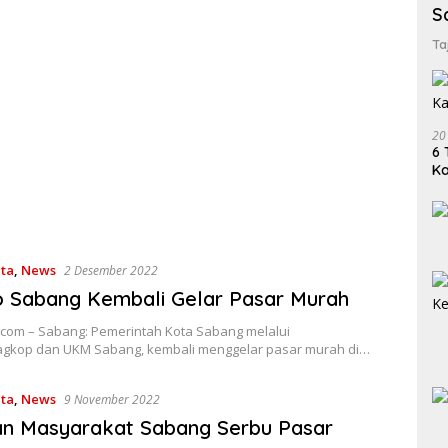
S
Ta
20
6 
K
ita
,
News
2 Desember 2022
 Sabang Kembali Gelar Pasar Murah
com – Sabang: Pemerintah Kota Sabang melalui
agkop dan UKM Sabang, kembali menggelar pasar murah di…
ita
,
News
9 November 2022
an Masyarakat Sabang Serbu Pasar