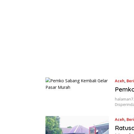
Aceh
,
Ber
Pemko
halaman7.
Disperind
Aceh
,
Ber
Ratus