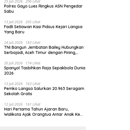
25 Juli 2026
206 Lihat
Polres Gayo Lues Ringkus ASN Pengedar
Sabu
13 Juli 2026
205 Lihat
Fadli Setiawan Kasi Pidsus Kejari Langsa
Yang Baru
24 Juli 2026
183 Lihat
TNI Bangun Jembatan Bailey Hubungkan
Serbajadi, Aceh Timur dengan Pining,
Gayo Lues
20 Juli 2026
174 Lihat
Spanyol Tasbihkan Raja Sepakbola Dunia
2026
13 Juli 2026
163 Lihat
Pemko Langsa Salurkan 20.963 Seragam
Sekolah Gratis
12 Juli 2026
161 Lihat
Hari Pertama Tahun Ajaran Baru,
Walikota Ajak Orangtua Antar Anak Ke
Sekolah