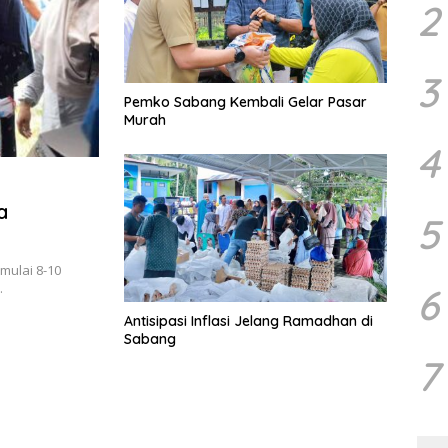
2
3
Pemko Sabang Kembali Gelar Pasar
Murah
4
a
5
mulai 8-10
…
6
Antisipasi Inflasi Jelang Ramadhan di
Sabang
7