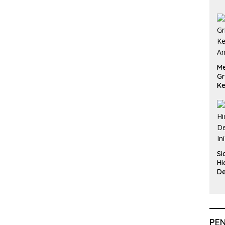
Me
Gr
Ke
An
Si
Hi
De
In
PE