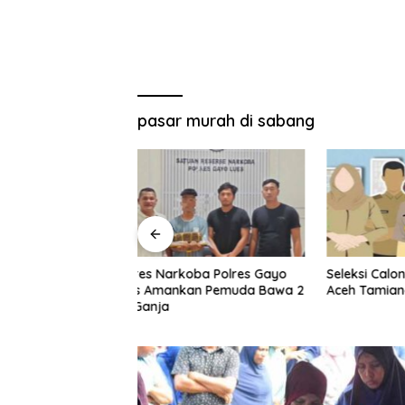
pasar murah di sabang
oba Polres Gayo
Seleksi Calon Direksi BUMD
Pembang
an Pemuda Bawa 2
Aceh Tamiang
Guna Me
Perkebu