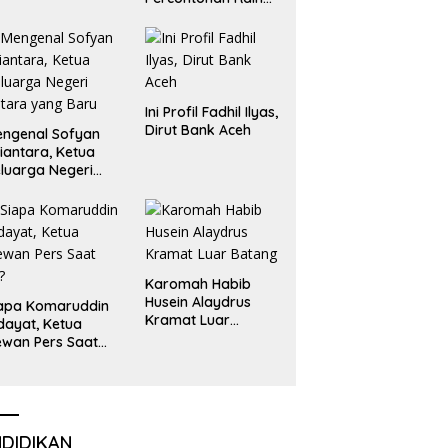
Emas dan Perak
Liga Olimpiade
Nasional
Ini Profil Fadhil Ilyas,
Dirut Bank Aceh
ngenal Sofyan
iantara, Ketua
luarga Negeri
tara yang Baru
Karomah Habib
Husein Alaydrus
apa Komaruddin
Kramat Luar
dayat, Ketua
Batang
wan Pers Saat
i?
NDIDIKAN