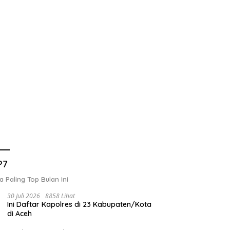
ota Apresiasi Peresmian
Walikota Sabang Perjuangkan
P
P7
re Park Kota Sabang
Kembali Penerbangan Rute
B
Sabang-Medan
d
a Paling Top Bulan Ini
30 Juli 2026
8858 Lihat
Ini Daftar Kapolres di 23 Kabupaten/Kota
di Aceh