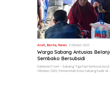
Aceh
,
Berita
,
News
9 Oktober 2025
Warga Sabang Antusias Belanj
Sembako Bersubsidi
halaman7.com – Sabang: Tiga hari berturut-turut 
Oktober 2025, Pemerintah Kota Sabang hadir di