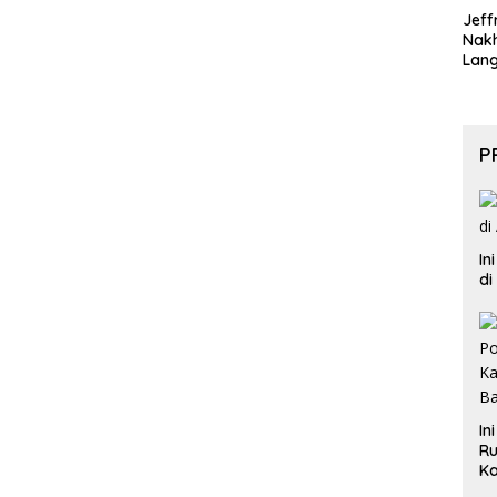
Jeff
Nak
Lan
P
In
di
In
Ru
Ka
B