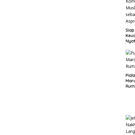
Siap
Keuc
Nya
seba
Aspr
Pial
Maro
Rum