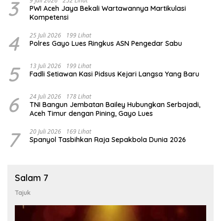
3
9 Juli 2026
252 Lihat
PWI Aceh Jaya Bekali Wartawannya Martikulasi
Kompetensi
4
25 Juli 2026
199 Lihat
Polres Gayo Lues Ringkus ASN Pengedar Sabu
5
13 Juli 2026
199 Lihat
Fadli Setiawan Kasi Pidsus Kejari Langsa Yang Baru
6
24 Juli 2026
178 Lihat
TNI Bangun Jembatan Bailey Hubungkan Serbajadi,
Aceh Timur dengan Pining, Gayo Lues
7
20 Juli 2026
169 Lihat
Spanyol Tasbihkan Raja Sepakbola Dunia 2026
Salam 7
Tajuk