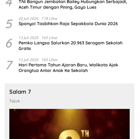
4
TNI Bangun Jembatan Bailey Hubungkan Serbajadi,
Aceh Timur dengan Pining, Gayo Lues
5
20 Juli 2026
178 Lihat
Spanyol Tasbihkan Raja Sepakbola Dunia 2026
6
13 Juli 2026
165 Lihat
Pemko Langsa Salurkan 20.963 Seragam Sekolah
Gratis
7
12 Juli 2026
165 Lihat
Hari Pertama Tahun Ajaran Baru, Walikota Ajak
Orangtua Antar Anak Ke Sekolah
Salam 7
Tajuk