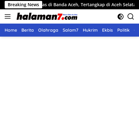
Langsung
 Curi Beras di Banda Aceh, Tertangkap di Aceh Selatan
Breaking News
P
ke
konten
Home
Berita
Olahraga
Salam7
Hukrim
Ekbis
Politik
O