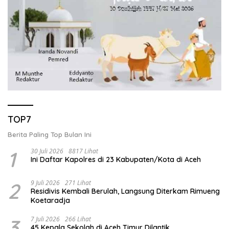
TOP7
Berita Paling Top Bulan Ini
1
30 Juli 2026
8817 Lihat
Ini Daftar Kapolres di 23 Kabupaten/Kota di Aceh
2
9 Juli 2026
271 Lihat
Residivis Kembali Berulah, Langsung Diterkam Rimueng
Koetaradja
3
7 Juli 2026
266 Lihat
45 Kepala Sekolah di Aceh Timur Dilantik