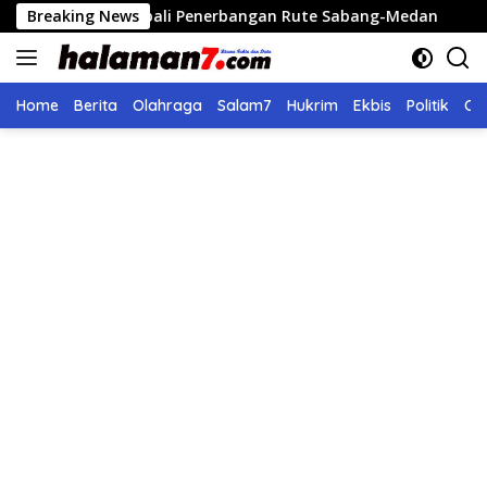
Langsung
kan Kembali Penerbangan Rute Sabang-Medan
Breaking News
Polri Ba
ke
konten
Home
Berita
Olahraga
Salam7
Hukrim
Ekbis
Politik
Ol