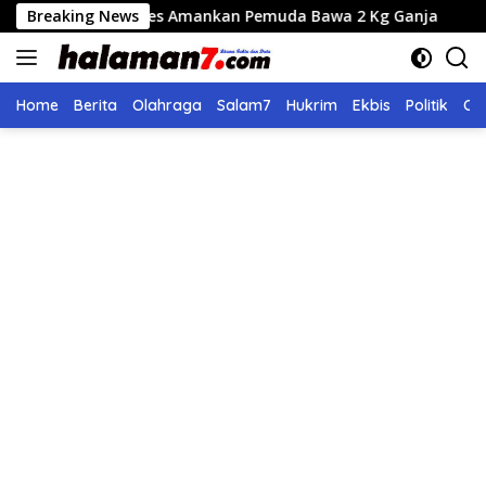
Langsung
Gayo Lues Amankan Pemuda Bawa 2 Kg Ganja
Breaking News
Seleksi Ca
ke
konten
Home
Berita
Olahraga
Salam7
Hukrim
Ekbis
Politik
Ol