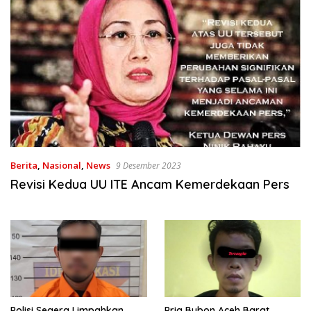
Berita
,
Nasional
,
News
9 Desember 2023
Revisi Kedua UU ITE Ancam Kemerdekaan Pers
Polisi Segera Limpahkan
Pria Bubon Aceh Barat