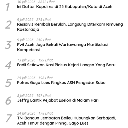
1
30 Juli 2026
8832 Lihat
Ini Daftar Kapolres di 23 Kabupaten/Kota di Aceh
2
9 Juli 2026
275 Lihat
Residivis Kembali Berulah, Langsung Diterkam Rimueng
Koetaradja
3
9 Juli 2026
250 Lihat
PWI Aceh Jaya Bekali Wartawannya Martikulasi
Kompetensi
4
13 Juli 2026
199 Lihat
Fadli Setiawan Kasi Pidsus Kejari Langsa Yang Baru
5
25 Juli 2026
198 Lihat
Polres Gayo Lues Ringkus ASN Pengedar Sabu
6
8 Juli 2026
197 Lihat
Jeffry Lantik Pejabat Eselon di Malam Hari
7
24 Juli 2026
178 Lihat
TNI Bangun Jembatan Bailey Hubungkan Serbajadi,
Aceh Timur dengan Pining, Gayo Lues