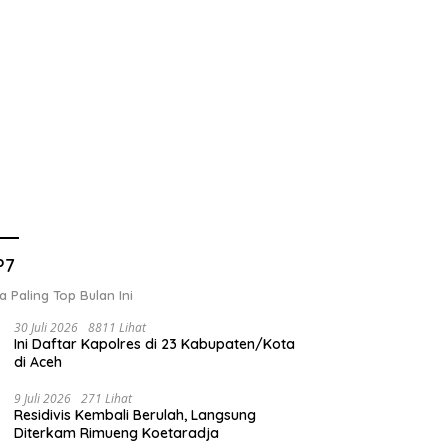
g Musda, Partai
Pemko Langsa Gelar Penilaian
C
P7
rat Aceh Mulai Jaring
Gampong Berkinerja Baik 2026
M
n Ketua DPD
a Paling Top Bulan Ini
30 Juli 2026
8811 Lihat
Ini Daftar Kapolres di 23 Kabupaten/Kota
di Aceh
9 Juli 2026
271 Lihat
Residivis Kembali Berulah, Langsung
Diterkam Rimueng Koetaradja