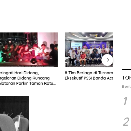
 Hari Didong,
8 Tim Berlaga di Turnamen
Jelan
TO
an Didong Runcang
Eksekutif PSSI Banda Aceh
Demok
n Parkir Taman Ratu
Calo
Berit
din
1
2