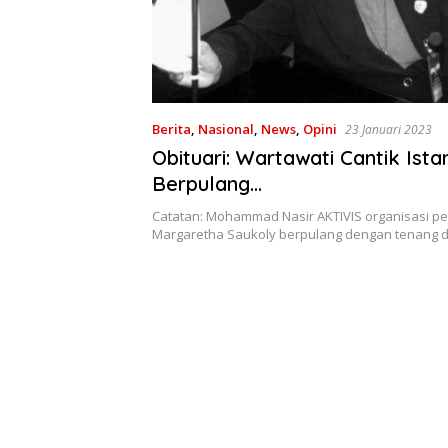
Berita
,
Nasional
,
News
,
Opini
23 Januari 2023
Obituari: Wartawati Cantik Ista
Berpulang…
Catatan: Mohammad Nasir AKTIVIS organisasi pe
Margaretha Saukoly berpulang dengan tenang d