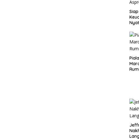
Siap
Keuc
Nya
seba
Aspr
Pial
Maro
Rum
Jeff
Nak
Lan