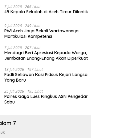
7 Juli 2026
266 Lihat
45 Kepala Sekolah di Aceh Timur Dilantik
9 Juli 2026
249 Lihat
PWI Aceh Jaya Bekali Wartawannya
Martikulasi Kompetensi
7 Juli 2026
207 Lihat
Mendagri Beri Apresiasi Kepada Warga,
Jembatan Enang-Enang Akan Diperkuat
13 Juli 2026
197 Lihat
Fadli Setiawan Kasi Pidsus Kejari Langsa
Yang Baru
25 Juli 2026
195 Lihat
Polres Gayo Lues Ringkus ASN Pengedar
Sabu
alam 7
juk