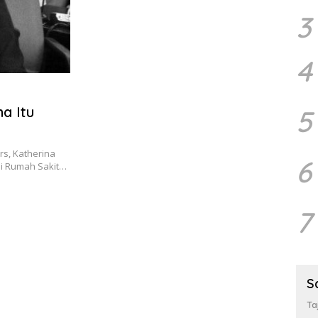
3
4
na Itu
5
rs, Katherina
6
i Rumah Sakit…
7
S
Ta