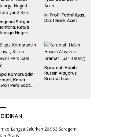
Ini Profil Fadhil Ilyas,
Dirut Bank Aceh
ngenal Sofyan
iantara, Ketua
luarga Negeri
tara yang Baru
Karomah Habib
Husein Alaydrus
apa Komaruddin
Kramat Luar
dayat, Ketua
Batang
wan Pers Saat
i?
NDIDIKAN