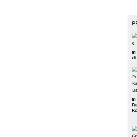
P
In
di
In
Ru
Ka
B