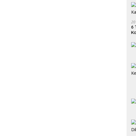
20
6 
K