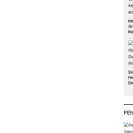
Me
Gr
Ke
An
Si
Hi
De
In
PE