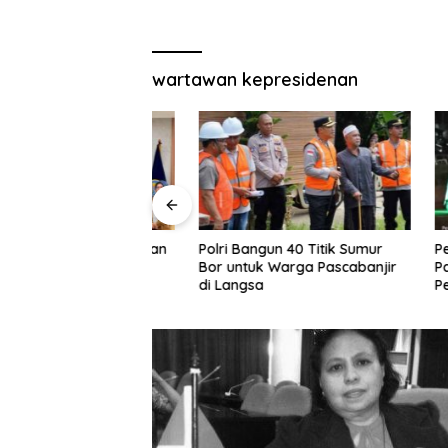
wartawan kepresidenan
bang Perjuangkan
Polri Bangun 40 Titik Sumur
Peringati
erbangan Rute
Bor untuk Warga Pascabanjir
Pagelar
dan
di Langsa
Pelatara
Safiatud