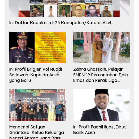
Ini Daftar Kapolres di 23 Kabupaten/Kota di Aceh
Ini Profil Brigjen Pol Ruddi
Zahra Ghassani, Pelajar
Setiawan, Kapolda Aceh
SMPN 19 Percontohan Raih
yang Baru
Emas dan Perak Liga
Olimpiade Nasional
Mengenal Sofyan
Ini Profil Fadhil Ilyas, Dirut
Griantara, Ketua Keluarga
Bank Aceh
Negeri Antara yang Baru