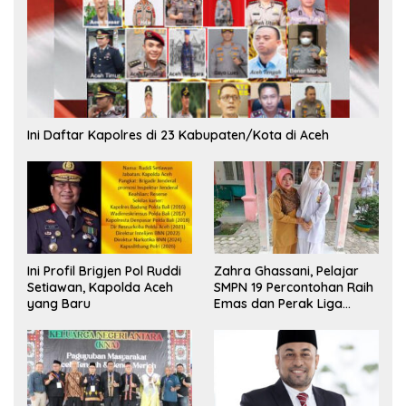
Ini Daftar Kapolres di 23 Kabupaten/Kota di Aceh
Ini Profil Brigjen Pol Ruddi
Zahra Ghassani, Pelajar
Setiawan, Kapolda Aceh
SMPN 19 Percontohan Raih
yang Baru
Emas dan Perak Liga
Olimpiade Nasional