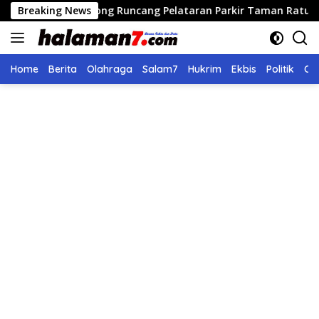
Langsung
dong Runcang Pelataran Parkir Taman Ratu Safiatuddin
Breaking News
ke
konten
Home
Berita
Olahraga
Salam7
Hukrim
Ekbis
Politik
Ol