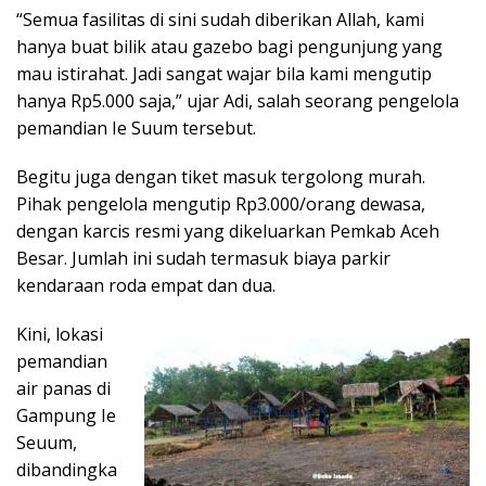
“Semua fasilitas di sini sudah dibe­rikan Allah, kami
hanya buat bilik atau gazebo bagi pengunjung yang
mau isti­rahat. Jadi sangat wajar bila kami mengutip
hanya Rp5.000 saja,” ujar Adi, salah seorang pengelola
peman­dian Ie Suum tersebut.
Begitu juga dengan tiket masuk ter­golong murah.
Pihak pengelola me­ngu­tip Rp3.000/orang dewasa,
dengan karcis resmi yang dike­luarkan Pemkab Aceh
Besar. Jumlah ini sudah terma­suk biaya parkir
kendaraan roda empat dan dua.
Kini, lokasi
pemandian
air panas di
Gampung Ie
Seuum,
dibandingka