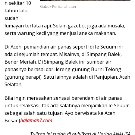
n se­kitar 10
Gubuk Peristirahatan
tahun lalu
sudah
lumayan ter­ta­ta rapi. Selain gazebo, juga ada musala,
serta warung kecil yang menjual aneka makanan.
Di Aceh, pemandian air panas se­perti di Ie Seuum ini
ada di sejumlah tempat. Misalnya, di Simpang Balek,
Bener Meriah. Di Simpang Balek ini, sumber air
panasnya berasal dari le­reng gunung Burni Telong
(gunung berapi). Satu lain­nya adalah di Panju­pian, Aceh
Selatan.
Bila ingin merasakan sensasi berendam di air panas
untuk relaksasi, tak ada salahnya menjadikan Ie Seuum
sebagai salah satu tujuan. Ayo berwisata ke Aceh
Besar.
[
halaman7.com
]
Tulisan ini sudah di publikasi di Harian ANALISA