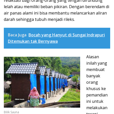
relaksasi bagi orang-orang yang tengah dirundung
lelah atau memiliki beban pikiran. Dengan berendam di
air panas alami ini bisa membantu melancarkan aliran
darah sehingga tubuh menjadi rileks.
Baca Juga
Bocah yang Hanyut di Sungai Indrapuri
Ditemukan tak Bernyawa
Alasan
inilah yang
membuat
banyak
orang
khusus ke
pemandian
ini untuk
melakukan
Bilik Sauna