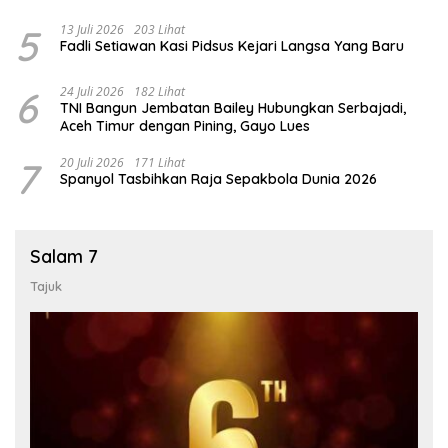
5
13 Juli 2026
203 Lihat
Fadli Setiawan Kasi Pidsus Kejari Langsa Yang Baru
6
24 Juli 2026
182 Lihat
TNI Bangun Jembatan Bailey Hubungkan Serbajadi,
Aceh Timur dengan Pining, Gayo Lues
7
20 Juli 2026
171 Lihat
Spanyol Tasbihkan Raja Sepakbola Dunia 2026
Salam 7
Tajuk