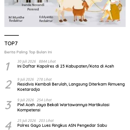
TOP7
Berita Paling Top Bulan Ini
1
30 Juli 2026
8844 Lihat
Ini Daftar Kapolres di 23 Kabupaten/Kota di Aceh
2
9 Juli 2026
278 Lihat
Residivis Kembali Berulah, Langsung Diterkam Rimueng
Koetaradja
3
9 Juli 2026
254 Lihat
PWI Aceh Jaya Bekali Wartawannya Martikulasi
Kompetensi
4
25 Juli 2026
203 Lihat
Polres Gayo Lues Ringkus ASN Pengedar Sabu