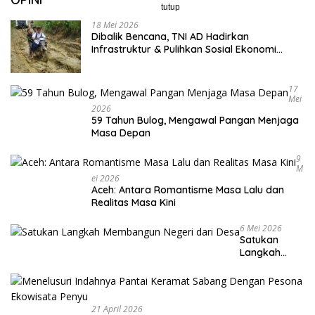
tutup
18 Mei 2026
Dibalik Bencana, TNI AD Hadirkan
Infrastruktur & Pulihkan Sosial Ekonomi
Warga
17
Mei
2026
59 Tahun Bulog, Mengawal Pangan Menjaga
Masa Depan
9
M
Ei 2026
Aceh: Antara Romantisme Masa Lalu dan
Realitas Masa Kini
6 Mei 2026
Satukan
Langkah
Membangun
Negeri dari
Desa
21 April 2026