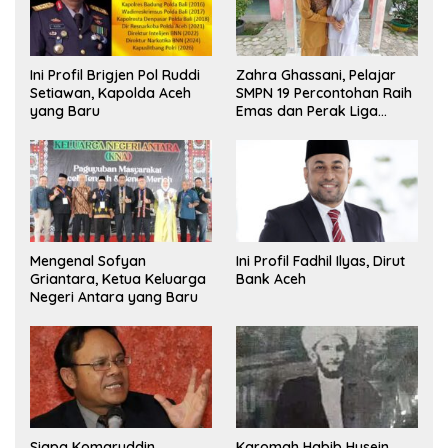
Ini Profil Brigjen Pol Ruddi
Zahra Ghassani, Pelajar
Setiawan, Kapolda Aceh
SMPN 19 Percontohan Raih
yang Baru
Emas dan Perak Liga
Olimpiade Nasional
Mengenal Sofyan
Ini Profil Fadhil Ilyas, Dirut
Griantara, Ketua Keluarga
Bank Aceh
Negeri Antara yang Baru
Siapa Komaruddin
Karomah Habib Husein