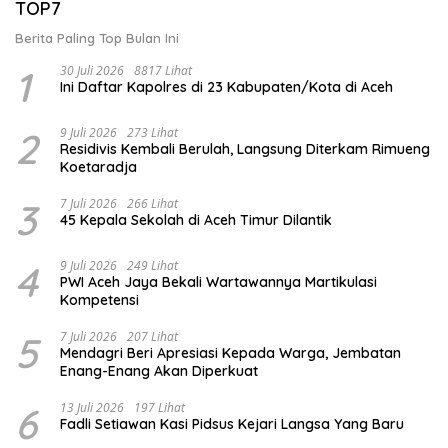
TOP7
Berita Paling Top Bulan Ini
1
30 Juli 2026
8817 Lihat
Ini Daftar Kapolres di 23 Kabupaten/Kota di Aceh
2
9 Juli 2026
273 Lihat
Residivis Kembali Berulah, Langsung Diterkam Rimueng
Koetaradja
3
7 Juli 2026
266 Lihat
45 Kepala Sekolah di Aceh Timur Dilantik
4
9 Juli 2026
249 Lihat
PWI Aceh Jaya Bekali Wartawannya Martikulasi
Kompetensi
5
7 Juli 2026
207 Lihat
Mendagri Beri Apresiasi Kepada Warga, Jembatan
Enang-Enang Akan Diperkuat
6
13 Juli 2026
197 Lihat
Fadli Setiawan Kasi Pidsus Kejari Langsa Yang Baru