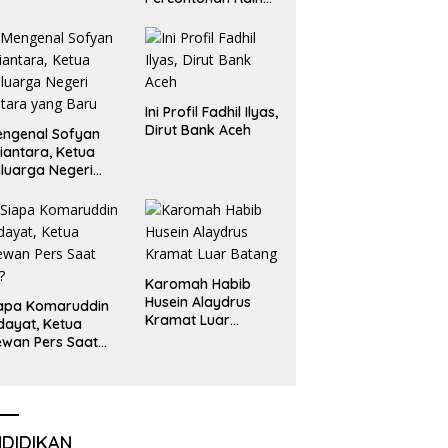
Emas dan Perak
Liga Olimpiade
Nasional
Ini Profil Fadhil Ilyas,
Dirut Bank Aceh
ngenal Sofyan
iantara, Ketua
luarga Negeri
tara yang Baru
Karomah Habib
Husein Alaydrus
apa Komaruddin
Kramat Luar
dayat, Ketua
Batang
wan Pers Saat
i?
NDIDIKAN