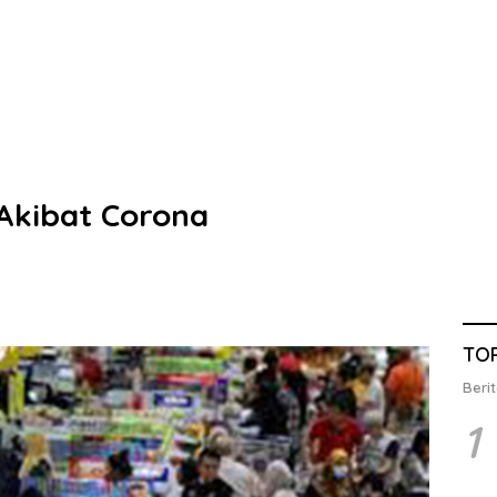
Akibat Corona
TO
Berit
1