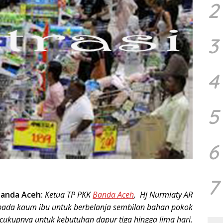
2
3
4
5
6
7
anda Aceh:
Ketua TP PKK
Banda Aceh
,
Hj Nurmiaty AR
ada kaum ibu untuk berbelanja sembilan bahan pokok
cukupnya untuk kebutuhan dapur tiga hingga lima hari.