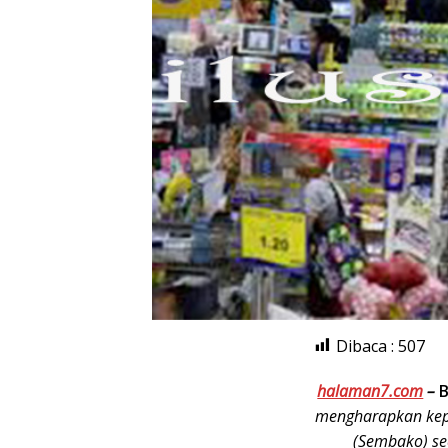
Dibaca :
507
halaman7.com
–
B
mengharapkan kep
(Sembako) se