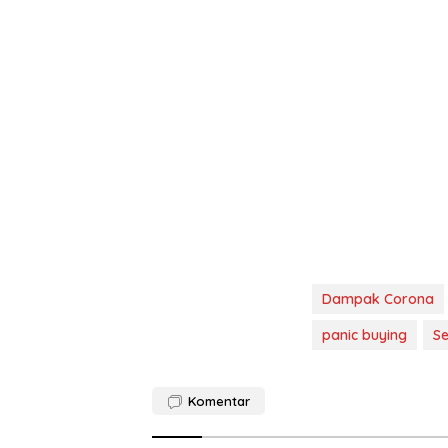
Dampak Corona
panic buying
S
Komentar