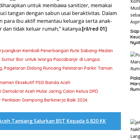
 diharapkan untuk membawa sanitizer, memakai
ci tangan dengan sabun usai beraktivitas. Dalam
on para ibu aktif memantau keluarga serta anak-
r dan tidak keluar rumah,” katanya.
[ril/red 01]
Siap
Keuc
Nya
seba
erjuangkan Kembali Penerbangan Rute Sabang-Medan
Aspr
ik Sumur Bor untuk Warga Pascabanjir di Langsa
ng, Pagelaran Didong Runcang Pelataran Parkir Taman
Pial
rnamen Eksekutif PSSI Banda Aceh
Maro
Rum
i Demokrat Aceh Mulai Jaring Calon Ketua DPD
 Penilaian Gampong Berkinerja Baik 2026
Aceh Tamiang Salurkan BST Kepada 6.820 KK