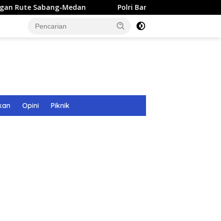
ng-Medan
Polri Bangun 40 Titik Sumur Bor untuk Warga 
kan
Opini
Piknik