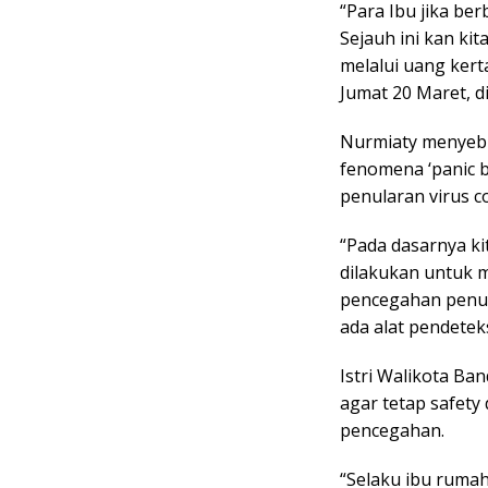
“Para Ibu jika be
Sejauh ini kan ki
melalui uang kerta
Jumat 20 Maret, d
Nurmiaty menyebut
fenomena ‘panic 
penularan virus c
“Pada dasarnya kit
dilakukan untuk 
pencegahan penula
ada alat pendetek
Istri Walikota Ba
agar tetap safety 
pencegahan.
“Selaku ibu ruma