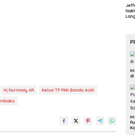
Jeff
Nak
Lan
P
In
di
Hj Nurmiaty AR
Ketua TP PKK Banda Aceh
embako
In
Ru
Ka
B