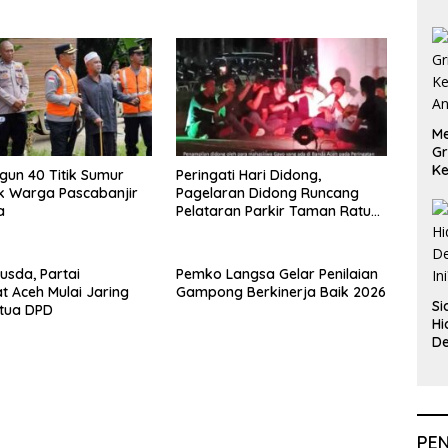
Me
Gr
Ke
ngun 40 Titik Sumur
Peringati Hari Didong,
An
k Warga Pascabanjir
Pagelaran Didong Runcang
a
Pelataran Parkir Taman Ratu
Safiatuddin
usda, Partai
Pemko Langsa Gelar Penilaian
 Aceh Mulai Jaring
Gampong Berkinerja Baik 2026
Si
etua DPD
Hi
De
In
PE