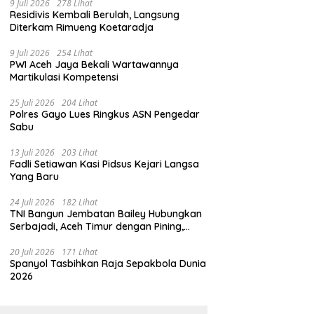
9 Juli 2026
278 Lihat
Residivis Kembali Berulah, Langsung
Diterkam Rimueng Koetaradja
9 Juli 2026
254 Lihat
PWI Aceh Jaya Bekali Wartawannya
Martikulasi Kompetensi
25 Juli 2026
204 Lihat
Polres Gayo Lues Ringkus ASN Pengedar
Sabu
13 Juli 2026
203 Lihat
Fadli Setiawan Kasi Pidsus Kejari Langsa
Yang Baru
24 Juli 2026
182 Lihat
TNI Bangun Jembatan Bailey Hubungkan
Serbajadi, Aceh Timur dengan Pining,
Gayo Lues
20 Juli 2026
171 Lihat
Spanyol Tasbihkan Raja Sepakbola Dunia
2026