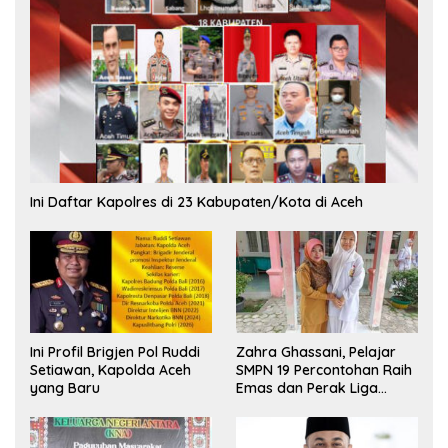
Ini Daftar Kapolres di 23 Kabupaten/Kota di Aceh
Ini Profil Brigjen Pol Ruddi
Zahra Ghassani, Pelajar
Setiawan, Kapolda Aceh
SMPN 19 Percontohan Raih
yang Baru
Emas dan Perak Liga
Olimpiade Nasional