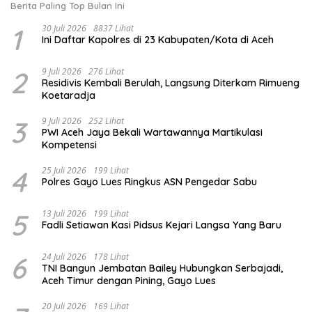
Berita Paling Top Bulan Ini
1
30 Juli 2026
8837 Lihat
Ini Daftar Kapolres di 23 Kabupaten/Kota di Aceh
2
9 Juli 2026
276 Lihat
Residivis Kembali Berulah, Langsung Diterkam Rimueng
Koetaradja
3
9 Juli 2026
252 Lihat
PWI Aceh Jaya Bekali Wartawannya Martikulasi
Kompetensi
4
25 Juli 2026
199 Lihat
Polres Gayo Lues Ringkus ASN Pengedar Sabu
5
13 Juli 2026
199 Lihat
Fadli Setiawan Kasi Pidsus Kejari Langsa Yang Baru
6
24 Juli 2026
178 Lihat
TNI Bangun Jembatan Bailey Hubungkan Serbajadi,
Aceh Timur dengan Pining, Gayo Lues
20 Juli 2026
169 Lihat