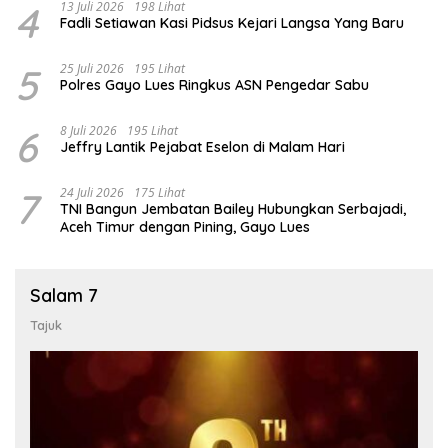
4
13 Juli 2026
198 Lihat
Fadli Setiawan Kasi Pidsus Kejari Langsa Yang Baru
5
25 Juli 2026
195 Lihat
Polres Gayo Lues Ringkus ASN Pengedar Sabu
6
8 Juli 2026
195 Lihat
Jeffry Lantik Pejabat Eselon di Malam Hari
7
24 Juli 2026
175 Lihat
TNI Bangun Jembatan Bailey Hubungkan Serbajadi,
Aceh Timur dengan Pining, Gayo Lues
Salam 7
Tajuk