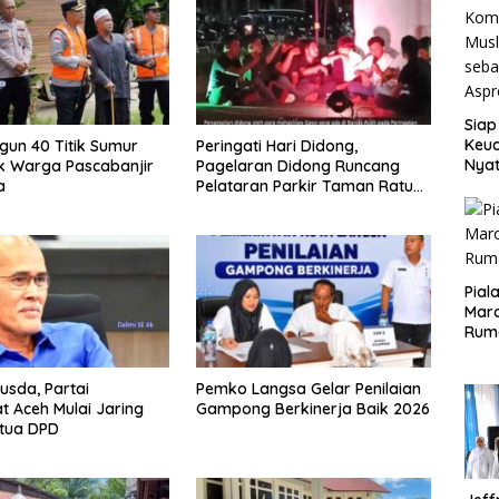
Siap
Keuc
ngun 40 Titik Sumur
Peringati Hari Didong,
Nya
k Warga Pascabanjir
Pagelaran Didong Runcang
seba
a
Pelataran Parkir Taman Ratu
Aspr
Safiatuddin
Pial
Maro
Rum
usda, Partai
Pemko Langsa Gelar Penilaian
 Aceh Mulai Jaring
Gampong Berkinerja Baik 2026
etua DPD