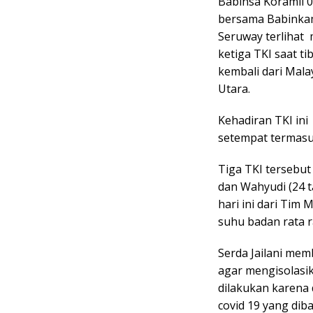
Babinsa Koramil 
bersama Babinka
Seruway terlihat
ketiga TKI saat t
kembali dari Malay
Utara.
Kehadiran TKI ini
setempat termas
Tiga TKI tersebut
dan Wahyudi (24 
hari ini dari Tim
suhu badan rata r
Serda Jailani me
agar mengisolasika
dilakukan karena 
covid 19 yang diba