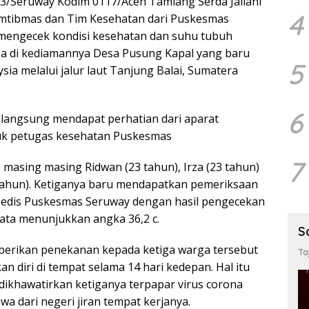
03/Seruway Kodim 0117/Aceh Tamiang Serda Jailani
4
mtibmas dan Tim Kesehatan dari Puskesmas
 mengecek kondisi kesehatan dan suhu tubuh
iba di kediamannya Desa Pusung Kapal yang baru
5
sia melalui jalur laut Tanjung Balai, Sumatera
6
 langsung mendapat perhatian dari aparat
uk petugas kesehatan Puskesmas
7
 masing masing Ridwan (23 tahun), Irza (23 tahun)
tahun). Ketiganya baru mendapatkan pemeriksaan
 Medis Puskesmas Seruway dengan hasil pengecekan
ata menunjukkan angka 36,2 c.
S
mberikan penekanan kepada ketiga warga tersebut
Ta
n diri di tempat selama 14 hari kedepan. Hal itu
dikhawatirkan ketiganya terpapar virus corona
wa dari negeri jiran tempat kerjanya.