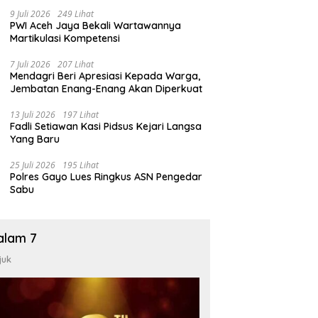
9 Juli 2026
249 Lihat
PWI Aceh Jaya Bekali Wartawannya
Martikulasi Kompetensi
7 Juli 2026
207 Lihat
Mendagri Beri Apresiasi Kepada Warga,
Jembatan Enang-Enang Akan Diperkuat
13 Juli 2026
197 Lihat
Fadli Setiawan Kasi Pidsus Kejari Langsa
Yang Baru
25 Juli 2026
195 Lihat
Polres Gayo Lues Ringkus ASN Pengedar
Sabu
alam 7
juk