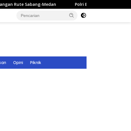
g-Medan
Polri Bangun 40 Titik Sumur Bor untuk Warga P
kan
Opini
Piknik