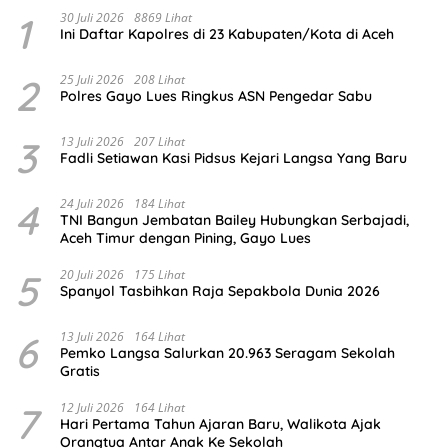
1
30 Juli 2026
8869 Lihat
Ini Daftar Kapolres di 23 Kabupaten/Kota di Aceh
2
25 Juli 2026
208 Lihat
Polres Gayo Lues Ringkus ASN Pengedar Sabu
3
13 Juli 2026
207 Lihat
Fadli Setiawan Kasi Pidsus Kejari Langsa Yang Baru
4
24 Juli 2026
184 Lihat
TNI Bangun Jembatan Bailey Hubungkan Serbajadi,
Aceh Timur dengan Pining, Gayo Lues
5
20 Juli 2026
175 Lihat
Spanyol Tasbihkan Raja Sepakbola Dunia 2026
6
13 Juli 2026
164 Lihat
Pemko Langsa Salurkan 20.963 Seragam Sekolah
Gratis
7
12 Juli 2026
164 Lihat
Hari Pertama Tahun Ajaran Baru, Walikota Ajak
Orangtua Antar Anak Ke Sekolah