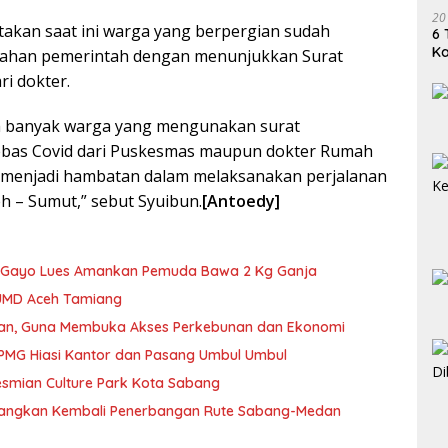
20
akan saat ini warga yang berpergian sudah
6 
K
rahan pemerintah dengan menunjukkan Surat
i dokter.
ah banyak warga yang mengunakan surat
ebas Covid dari Puskesmas maupun dokter Rumah
k menjadi hambatan dalam melaksanakan perjalanan
h – Sumut,” sebut Syuibun.
[Antoedy]
s Gayo Lues Amankan Pemuda Bawa 2 Kg Ganja
 BUMD Aceh Tamiang
n, Guna Membuka Akses Perkebunan dan Ekonomi
DPMG Hiasi Kantor dan Pasang Umbul Umbul
resmian Culture Park Kota Sabang
uangkan Kembali Penerbangan Rute Sabang-Medan