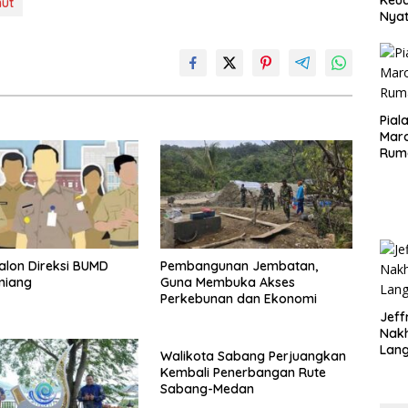
ut
Nya
seba
Aspr
Pial
Maro
Rum
Calon Direksi BUMD
Pembangunan Jembatan,
miang
Guna Membuka Akses
Perkebunan dan Ekonomi
Jeff
Nak
Lan
Walikota Sabang Perjuangkan
Kembali Penerbangan Rute
Sabang-Medan