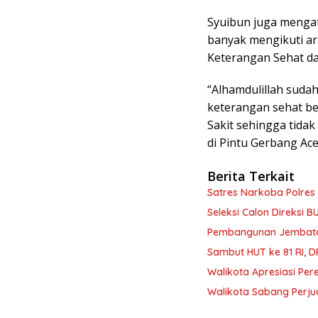
Syuibun juga mengat
banyak mengikuti a
Keterangan Sehat dar
“Alhamdulillah sud
keterangan sehat b
Sakit sehingga tida
di Pintu Gerbang Ace
Berita Terkait
Satres Narkoba Polre
Seleksi Calon Direksi
Pembangunan Jembata
Sambut HUT ke 81 RI, 
Walikota Apresiasi Pe
Walikota Sabang Perj