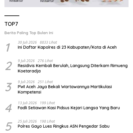
TOP7
Berita Paling Top Bulan Ini
1
30 Juli 2026
8833 Lihat
Ini Daftar Kapolres di 23 Kabupaten/Kota di Aceh
2
9 Juli 2026
276 Lihat
Residivis Kembali Berulah, Langsung Diterkam Rimueng
Koetaradja
3
9 Juli 2026
251 Lihat
PWI Aceh Jaya Bekali Wartawannya Martikulasi
Kompetensi
4
13 Juli 2026
199 Lihat
Fadli Setiawan Kasi Pidsus Kejari Langsa Yang Baru
5
25 Juli 2026
198 Lihat
Polres Gayo Lues Ringkus ASN Pengedar Sabu