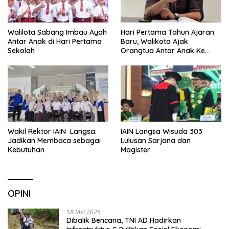
Walilota Sabang Imbau Ayah
Hari Pertama Tahun Ajaran
Antar Anak di Hari Pertama
Baru, Walikota Ajak
Sekolah
Orangtua Antar Anak Ke
Sekolah
Wakil Rektor IAIN Langsa:
IAIN Langsa Wisuda 303
Jadikan Membaca sebagai
Lulusan Sarjana dan
Kebutuhan
Magister
OPINI
18 Mei 2026
Dibalik Bencana, TNI AD Hadirkan