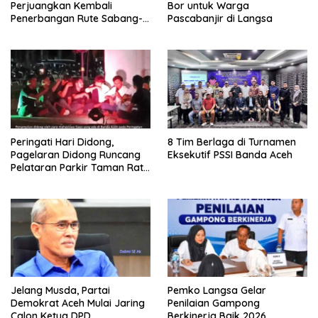
Perjuangkan Kembali
Bor untuk Warga
Penerbangan Rute Sabang-
Pascabanjir di Langsa
Medan
Peringati Hari Didong,
8 Tim Berlaga di Turnamen
Pagelaran Didong Runcang
Eksekutif PSSI Banda Aceh
Pelataran Parkir Taman Ratu
Safiatuddin
Jelang Musda, Partai
Pemko Langsa Gelar
Demokrat Aceh Mulai Jaring
Penilaian Gampong
Calon Ketua DPD
Berkinerja Baik 2026