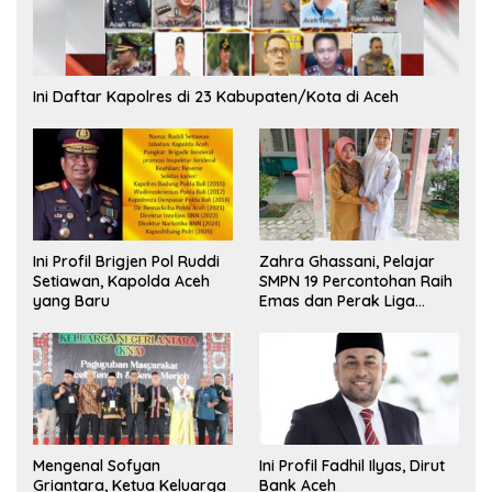
Ini Daftar Kapolres di 23 Kabupaten/Kota di Aceh
Ini Profil Brigjen Pol Ruddi
Zahra Ghassani, Pelajar
Setiawan, Kapolda Aceh
SMPN 19 Percontohan Raih
yang Baru
Emas dan Perak Liga
Olimpiade Nasional
Mengenal Sofyan
Ini Profil Fadhil Ilyas, Dirut
Griantara, Ketua Keluarga
Bank Aceh