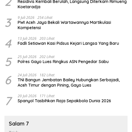
2
Residivis Kembali Berulah, Langsung Diterkam Rimueng
Koetaradja
3
9 Juli 2026
254 Lihat
PWI Aceh Jaya Bekali Wartawannya Martikulasi
Kompetensi
4
13 Juli 2026
203 Lihat
Fadli Setiawan Kasi Pidsus Kejari Langsa Yang Baru
5
25 Juli 2026
202 Lihat
Polres Gayo Lues Ringkus ASN Pengedar Sabu
6
24 Juli 2026
182 Lihat
TNI Bangun Jembatan Bailey Hubungkan Serbajadi,
Aceh Timur dengan Pining, Gayo Lues
7
20 Juli 2026
171 Lihat
Spanyol Tasbihkan Raja Sepakbola Dunia 2026
Salam 7