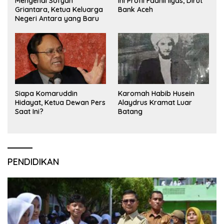
Mengenal Sofyan
Ini Profil Fadhil Ilyas, Dirut
Griantara, Ketua Keluarga
Bank Aceh
Negeri Antara yang Baru
Siapa Komaruddin
Karomah Habib Husein
Hidayat, Ketua Dewan Pers
Alaydrus Kramat Luar
Saat Ini?
Batang
PENDIDIKAN