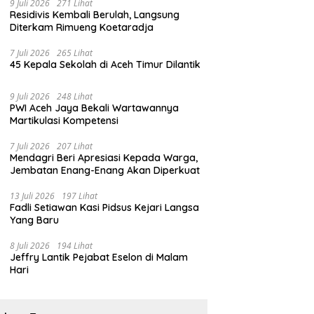
9 Juli 2026
271 Lihat
Residivis Kembali Berulah, Langsung
Diterkam Rimueng Koetaradja
7 Juli 2026
265 Lihat
45 Kepala Sekolah di Aceh Timur Dilantik
9 Juli 2026
248 Lihat
PWI Aceh Jaya Bekali Wartawannya
Martikulasi Kompetensi
7 Juli 2026
207 Lihat
Mendagri Beri Apresiasi Kepada Warga,
Jembatan Enang-Enang Akan Diperkuat
13 Juli 2026
197 Lihat
Fadli Setiawan Kasi Pidsus Kejari Langsa
Yang Baru
8 Juli 2026
194 Lihat
Jeffry Lantik Pejabat Eselon di Malam
Hari