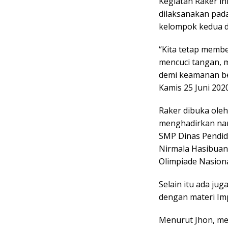
Kegiatan Raker i
dilaksanakan pada
kelompok kedua d
“Kita tetap memb
mencuci tangan, 
demi keamanan ber
Kamis 25 Juni 2020
Raker dibuka ole
menghadirkan nar
SMP Dinas Pendid
Nirmala Hasibuan 
Olimpiade Nasiona
Selain itu ada ju
dengan materi Im
Menurut Jhon, me