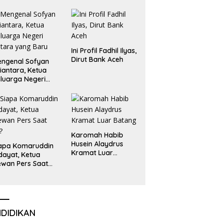
Emas dan Perak
Liga Olimpiade
Nasional
Ini Profil Fadhil Ilyas,
Dirut Bank Aceh
ngenal Sofyan
iantara, Ketua
luarga Negeri
tara yang Baru
Karomah Habib
Husein Alaydrus
apa Komaruddin
Kramat Luar
dayat, Ketua
Batang
wan Pers Saat
i?
NDIDIKAN