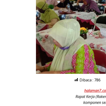
Dibaca :
786
halaman7.c
Rapat Kerja (Rake
komponen sek