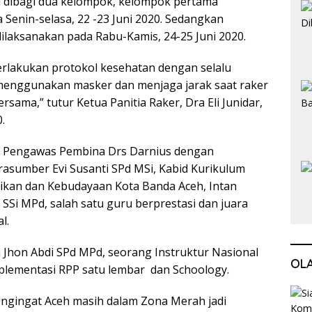
ni dibagi dua kelompok, kelompok pertama
 Senin-selasa, 22 -23 Juni 2020. Sedangkan
ilaksanakan pada Rabu-Kamis, 24-25 Juni 2020.
erlakukan protokol kesehatan dengan selalu
menggunakan masker dan menjaga jarak saat raker
sama,” tutur Ketua Panitia Raker, Dra Eli Junidar,
.
h Pengawas Pembina Drs Darnius dengan
asumber Evi Susanti SPd MSi, Kabid Kurikulum
ikan dan Kebudayaan Kota Banda Aceh, Intan
SSi MPd, salah satu guru berprestasi dan juara
l.
ga Jhon Abdi SPd MPd, seorang Instruktur Nasional
OL
plementasi RPP satu lembar dan Schoology.
ngingat Aceh masih dalam Zona Merah jadi