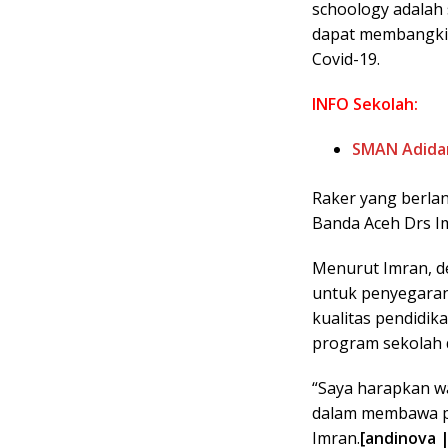
schoology adalah 
dapat membangkit
Covid-19.
INFO Sekolah:
SMAN Adida
Raker yang berla
Banda Aceh Drs 
Menurut Imran, d
untuk penyegaran
kualitas pendidik
program sekolah 
“Saya harapkan wa
dalam membawa pe
Imran.
[andinova |