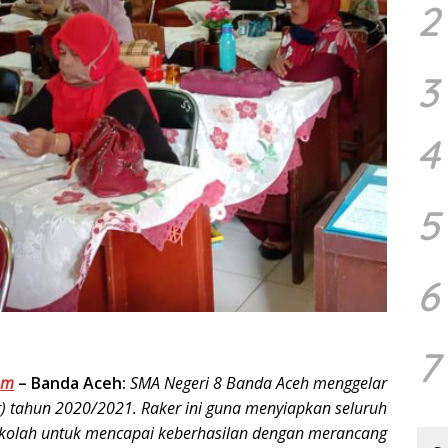
2
3
4
5
6
7
om
–
Banda Aceh:
SMA Negeri 8 Banda Aceh menggelar
r) tahun 2020/2021. Raker ini guna menyiapkan seluruh
olah untuk mencapai keberhasilan dengan merancang