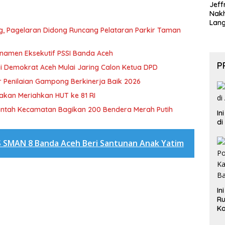
Jeff
Nak
Lan
ng, Pagelaran Didong Runcang Pelataran Parkir Taman
rnamen Eksekutif PSSI Banda Aceh
P
i Demokrat Aceh Mulai Jaring Calon Ketua DPD
 Penilaian Gampong Berkinerja Baik 2026
akan Meriahkan HUT ke 81 RI
rintah Kecamatan Bagikan 200 Bendera Merah Putih
In
di
S SMAN 8 Banda Aceh Beri Santunan Anak Yatim
In
Ru
Ka
B