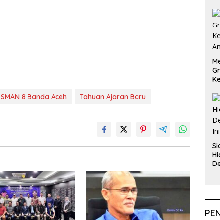
Me
Gr
Ke
An
SMAN 8 Banda Aceh
Tahuan Ajaran Baru
Si
Hi
De
In
PE