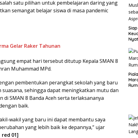
salah satu pilihan untuk pembelajaran daring yang
kan semangat belajar siswa di masa pandemic
Siap
Keuc
Nya
seba
rma Gelar Raker Tahunan
Aspr
ngsung empat hari tersebut ditutup Kepala SMAN 8
Imran Muhammad MPd.
Pial
Maro
engan pembentukan perangkat sekolah yang baru
Rum
 suasana, sehingga dapat meningkatkan mutu dan
an di SMAN 8 Banda Aceh serta terlaksananya
dengan baik.
kil-wakil yang baru ini dapat membantu saya
rubahan yang lebih baik ke depannya,” ujar
 red 01]