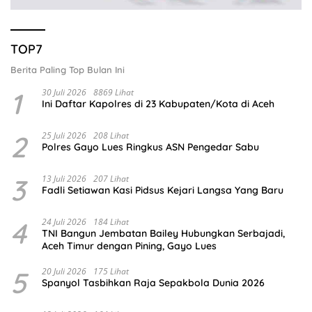
TOP7
Berita Paling Top Bulan Ini
1
30 Juli 2026
8869 Lihat
Ini Daftar Kapolres di 23 Kabupaten/Kota di Aceh
2
25 Juli 2026
208 Lihat
Polres Gayo Lues Ringkus ASN Pengedar Sabu
3
13 Juli 2026
207 Lihat
Fadli Setiawan Kasi Pidsus Kejari Langsa Yang Baru
4
24 Juli 2026
184 Lihat
TNI Bangun Jembatan Bailey Hubungkan Serbajadi,
Aceh Timur dengan Pining, Gayo Lues
5
20 Juli 2026
175 Lihat
Spanyol Tasbihkan Raja Sepakbola Dunia 2026