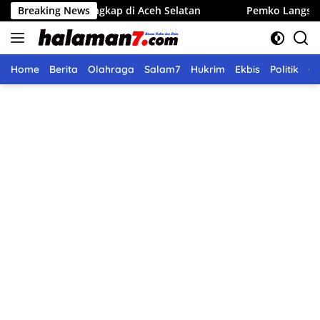
Langsung
Tertangkap di Aceh Selatan
Breaking News
Pemko Langsa Gelar Pangan 
ke
konten
Home
Berita
Olahraga
Salam7
Hukrim
Ekbis
Politik
O