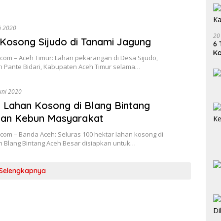
li 2020
20
Kosong Sijudo di Tanami Jagung
6 
K
com – Aceh Timur: Lahan pekarangan di Desa Sijudo,
 Pante Bidari, Kabupaten Aceh Timur selama…
uni 2020
 Lahan Kosong di Blang Bintang
kan Kebun Masyarakat
com – Banda Aceh: Seluras 100 hektar lahan kosong di
 Blang Bintang Aceh Besar disiapkan untuk…
Selengkapnya