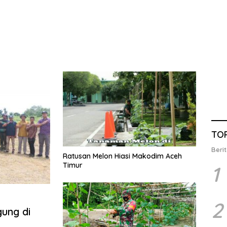
TO
Berit
Ratusan Melon Hiasi Makodim Aceh
Timur
1
2
ung di