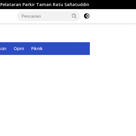
 Parkir Taman Ratu Safiatuddin
8 Tim Berlaga di Turn
kan
Opini
Piknik