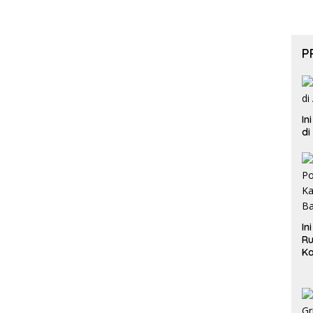
P
In
di
In
Ru
Ka
B