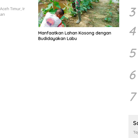
3
Aceh Timur, Ir
gan
4
Manfaatkan Lahan Kosong dengan
Budidayakan Labu
5
6
7
S
Ta