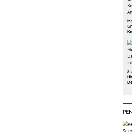
Me
Gr
Ke
An
Si
Hi
De
In
PE