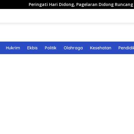
Peringati Hari Didong, Pagelaran Didong Runcang Pelataran
Hukrim
Ekbis
Politik
Olahraga
Kesehatan
Pendidi