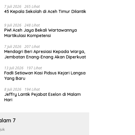
7 Juli 2026
265 Lihat
45 Kepala Sekolah di Aceh Timur Dilantik
9 Juli 2026
248 Lihat
PWI Aceh Jaya Bekali Wartawannya
Martikulasi Kompetensi
7 Juli 2026
207 Lihat
Mendagri Beri Apresiasi Kepada Warga,
Jembatan Enang-Enang Akan Diperkuat
13 Juli 2026
197 Lihat
Fadli Setiawan Kasi Pidsus Kejari Langsa
Yang Baru
8 Juli 2026
194 Lihat
Jeffry Lantik Pejabat Eselon di Malam
Hari
alam 7
juk