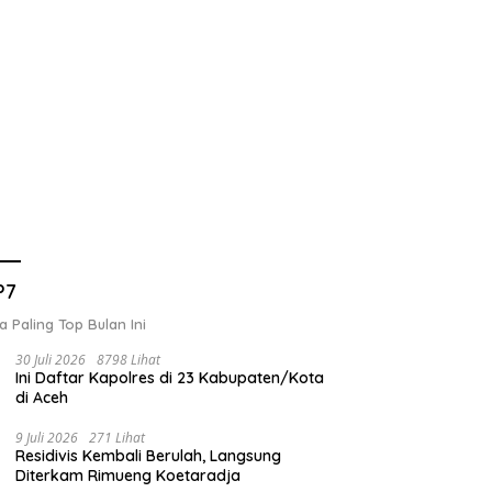
P7
a Paling Top Bulan Ini
30 Juli 2026
8798 Lihat
Ini Daftar Kapolres di 23 Kabupaten/Kota
di Aceh
9 Juli 2026
271 Lihat
Residivis Kembali Berulah, Langsung
Diterkam Rimueng Koetaradja