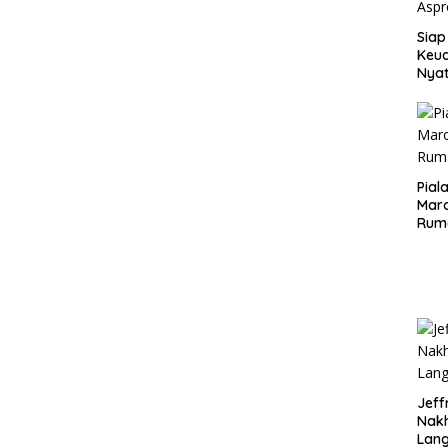
Siap
Keuc
Nya
seba
Aspr
Pial
Maro
Rum
Jeff
Nak
Lan