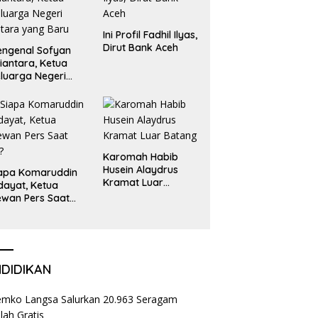
Ini Profil Fadhil Ilyas,
Dirut Bank Aceh
ngenal Sofyan
iantara, Ketua
luarga Negeri
tara yang Baru
Karomah Habib
Husein Alaydrus
apa Komaruddin
Kramat Luar
dayat, Ketua
Batang
wan Pers Saat
i?
NDIDIKAN