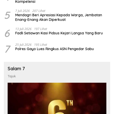
Kompetensi
5
7 Juli 2026
207 Lihat
Mendagri Beri Apresiasi Kepada Warga, Jembatan
Enang-Enang Akan Diperkuat
6
13 Juli 2026
197 Lihat
Fadli Setiawan Kasi Pidsus Kejari Langsa Yang Baru
7
25 Juli 2026
195 Lihat
Polres Gayo Lues Ringkus ASN Pengedar Sabu
Salam 7
Tajuk