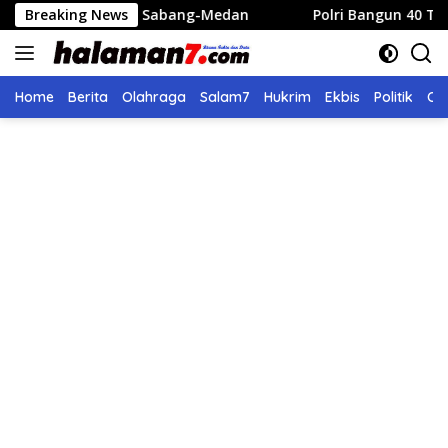
Langsung
te Sabang-Medan
Breaking News
Polri Bangun 40 Titik Sumur Bor untu
ke
konten
Home
Berita
Olahraga
Salam7
Hukrim
Ekbis
Politik
Ol