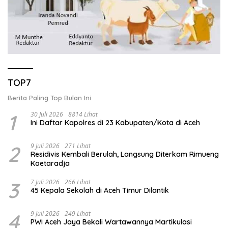
TOP7
Berita Paling Top Bulan Ini
1
30 Juli 2026
8814 Lihat
Ini Daftar Kapolres di 23 Kabupaten/Kota di Aceh
2
9 Juli 2026
271 Lihat
Residivis Kembali Berulah, Langsung Diterkam Rimueng
Koetaradja
3
7 Juli 2026
266 Lihat
45 Kepala Sekolah di Aceh Timur Dilantik
4
9 Juli 2026
249 Lihat
PWI Aceh Jaya Bekali Wartawannya Martikulasi