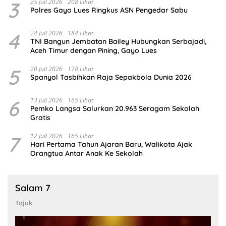
3
25 Juli 2026
208 Lihat
Polres Gayo Lues Ringkus ASN Pengedar Sabu
4
24 Juli 2026
184 Lihat
TNI Bangun Jembatan Bailey Hubungkan Serbajadi,
Aceh Timur dengan Pining, Gayo Lues
5
20 Juli 2026
178 Lihat
Spanyol Tasbihkan Raja Sepakbola Dunia 2026
6
13 Juli 2026
165 Lihat
Pemko Langsa Salurkan 20.963 Seragam Sekolah
Gratis
7
12 Juli 2026
165 Lihat
Hari Pertama Tahun Ajaran Baru, Walikota Ajak
Orangtua Antar Anak Ke Sekolah
Salam 7
Tajuk