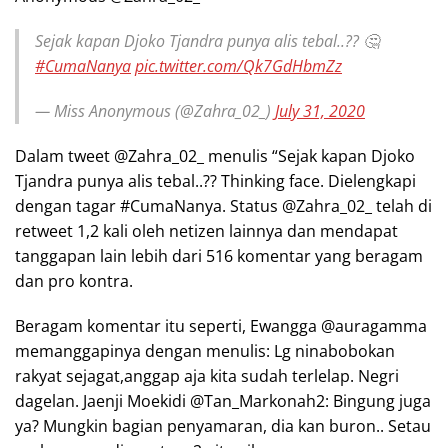
Sejak kapan Djoko Tjandra punya alis tebal..?? 🤔
#CumaNanya
pic.twitter.com/Qk7GdHbmZz
— Miss Anonymous (@Zahra_02_)
July 31, 2020
Dalam tweet @Zahra_02_ menulis “Sejak kapan Djoko
Tjandra punya alis tebal..?? Thinking face. Dielengkapi
dengan tagar #CumaNanya. Status @Zahra_02_ telah di
retweet 1,2 kali oleh netizen lainnya dan mendapat
tanggapan lain lebih dari 516 komentar yang beragam
dan pro kontra.
Beragam komentar itu seperti, Ewangga @auragamma
memanggapinya dengan menulis: Lg ninabobokan
rakyat sejagat,anggap aja kita sudah terlelap. Negri
dagelan. Jaenji Moekidi @Tan_Markonah2: Bingung juga
ya? Mungkin bagian penyamaran, dia kan buron.. Setau