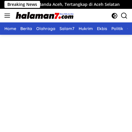
Langsung
di Banda Aceh, Tertangkap di Aceh Selatan
Breaking News
Pemko Langsa
ke
konten
Home
Berita
Olahraga
Salam7
Hukrim
Ekbis
Politik
O