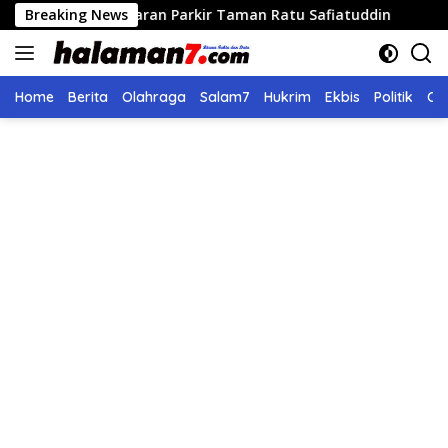
Langsung
Pelataran Parkir Taman Ratu Safiatuddin
Breaking News
8 Tim Berlaga
ke
konten
Home
Berita
Olahraga
Salam7
Hukrim
Ekbis
Politik
Ol