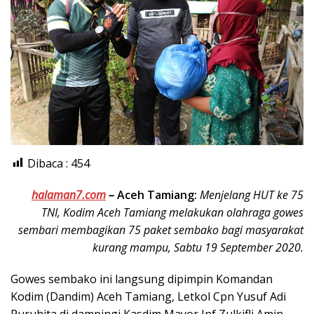
Dibaca :
454
halaman7.com
–
Aceh Tamiang:
Menjelang HUT ke 75
TNI, Kodim Aceh Tamiang melakukan olahraga gowes
sembari membagikan 75 paket sembako bagi masyarakat
kurang mampu, Sabtu 19 September 2020.
Gowes sembako ini langsung dipimpin Komandan
Kodim (Dandim) Aceh Tamiang, Letkol Cpn Yusuf Adi
Puruhita di dampingi Kasdim Mayor Inf Zulkifli Amin.