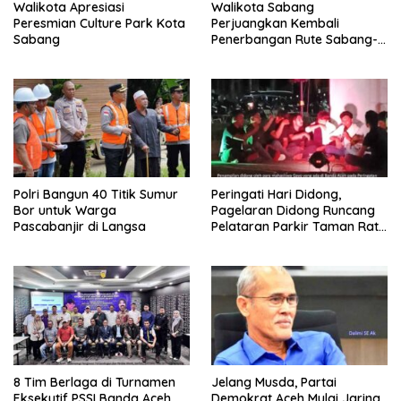
Walikota Apresiasi
Walikota Sabang
Peresmian Culture Park Kota
Perjuangkan Kembali
Sabang
Penerbangan Rute Sabang-
Medan
Polri Bangun 40 Titik Sumur
Peringati Hari Didong,
Bor untuk Warga
Pagelaran Didong Runcang
Pascabanjir di Langsa
Pelataran Parkir Taman Ratu
Safiatuddin
8 Tim Berlaga di Turnamen
Jelang Musda, Partai
Eksekutif PSSI Banda Aceh
Demokrat Aceh Mulai Jaring