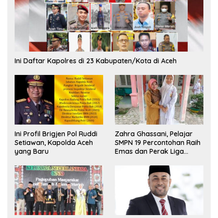
Ini Daftar Kapolres di 23 Kabupaten/Kota di Aceh
Ini Profil Brigjen Pol Ruddi
Zahra Ghassani, Pelajar
Setiawan, Kapolda Aceh
SMPN 19 Percontohan Raih
yang Baru
Emas dan Perak Liga
Olimpiade Nasional