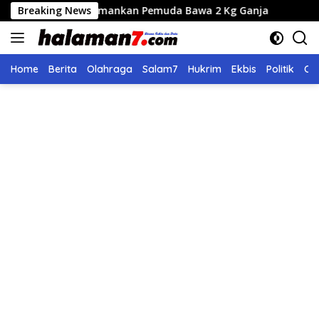
Langsung
ues Amankan Pemuda Bawa 2 Kg Ganja
Breaking News
Seleksi Calon Di
ke
konten
Home
Berita
Olahraga
Salam7
Hukrim
Ekbis
Politik
Ol