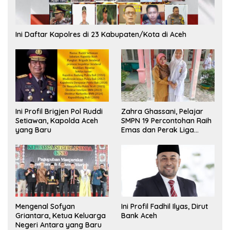
Ini Daftar Kapolres di 23 Kabupaten/Kota di Aceh
Ini Profil Brigjen Pol Ruddi
Zahra Ghassani, Pelajar
Setiawan, Kapolda Aceh
SMPN 19 Percontohan Raih
yang Baru
Emas dan Perak Liga
Olimpiade Nasional
Mengenal Sofyan
Ini Profil Fadhil Ilyas, Dirut
Griantara, Ketua Keluarga
Bank Aceh
Negeri Antara yang Baru