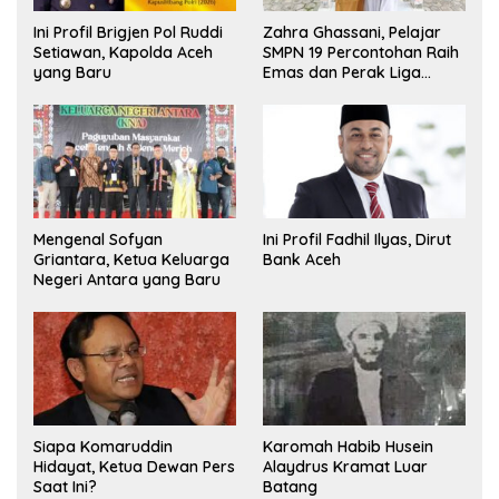
Ini Profil Brigjen Pol Ruddi
Zahra Ghassani, Pelajar
Setiawan, Kapolda Aceh
SMPN 19 Percontohan Raih
yang Baru
Emas dan Perak Liga
Olimpiade Nasional
Mengenal Sofyan
Ini Profil Fadhil Ilyas, Dirut
Griantara, Ketua Keluarga
Bank Aceh
Negeri Antara yang Baru
Siapa Komaruddin
Karomah Habib Husein
Hidayat, Ketua Dewan Pers
Alaydrus Kramat Luar
Saat Ini?
Batang