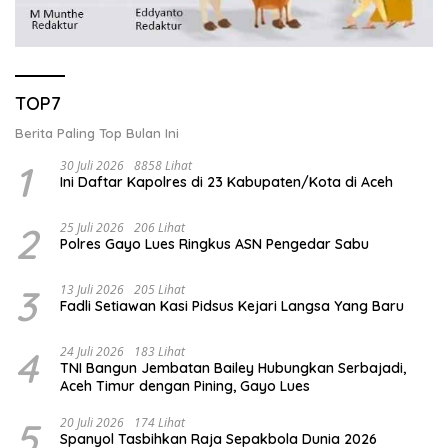
TOP7
Berita Paling Top Bulan Ini
1
30 Juli 2026
8858 Lihat
Ini Daftar Kapolres di 23 Kabupaten/Kota di Aceh
2
25 Juli 2026
206 Lihat
Polres Gayo Lues Ringkus ASN Pengedar Sabu
3
13 Juli 2026
205 Lihat
Fadli Setiawan Kasi Pidsus Kejari Langsa Yang Baru
4
24 Juli 2026
183 Lihat
TNI Bangun Jembatan Bailey Hubungkan Serbajadi,
Aceh Timur dengan Pining, Gayo Lues
5
20 Juli 2026
174 Lihat
Spanyol Tasbihkan Raja Sepakbola Dunia 2026