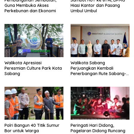
Pembangunan Jembatan,
Sambut HUT ke 81 RI, DPMG
Guna Membuka Akses
Hiasi Kantor dan Pasang
Perkebunan dan Ekonomi
Umbul Umbul
Walikota Apresiasi
Walikota Sabang
Peresmian Culture Park Kota
Perjuangkan Kembali
Sabang
Penerbangan Rute Sabang-
Medan
Polri Bangun 40 Titik Sumur
Peringati Hari Didong,
Bor untuk Warga
Pagelaran Didong Runcang