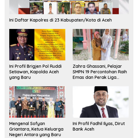
Ini Daftar Kapolres di 23 Kabupaten/Kota di Aceh
Ini Profil Brigjen Pol Ruddi
Zahra Ghassani, Pelajar
Setiawan, Kapolda Aceh
SMPN 19 Percontohan Raih
yang Baru
Emas dan Perak Liga
Olimpiade Nasional
Mengenal Sofyan
Ini Profil Fadhil Ilyas, Dirut
Griantara, Ketua Keluarga
Bank Aceh
Negeri Antara yang Baru