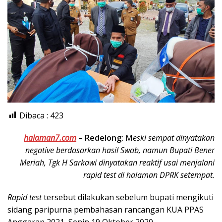
Dibaca :
423
halaman7.com
–
Redelong:
M
eski sempat dinyatakan
negative berdasarkan hasil Swab, namun Bupati Bener
Meriah, Tgk H Sarkawi dinyatakan reaktif usai menjalani
rapid test di halaman DPRK setempat.
Rapid test
tersebut dilakukan sebelum bupati mengikuti
sidang paripurna pembahasan rancangan KUA PPAS
Anggaran 2021, Senin 19 Oktober 2020.