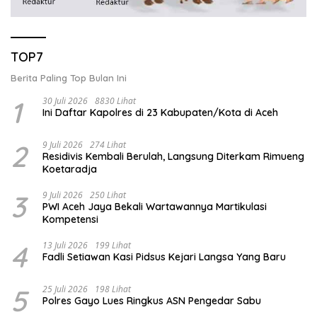
TOP7
Berita Paling Top Bulan Ini
1
30 Juli 2026
8830 Lihat
Ini Daftar Kapolres di 23 Kabupaten/Kota di Aceh
2
9 Juli 2026
274 Lihat
Residivis Kembali Berulah, Langsung Diterkam Rimueng
Koetaradja
3
9 Juli 2026
250 Lihat
PWI Aceh Jaya Bekali Wartawannya Martikulasi
Kompetensi
4
13 Juli 2026
199 Lihat
Fadli Setiawan Kasi Pidsus Kejari Langsa Yang Baru
5
25 Juli 2026
198 Lihat
Polres Gayo Lues Ringkus ASN Pengedar Sabu