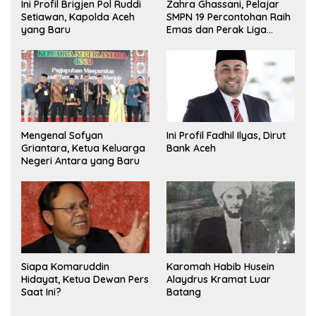
Ini Profil Brigjen Pol Ruddi
Zahra Ghassani, Pelajar
Setiawan, Kapolda Aceh
SMPN 19 Percontohan Raih
yang Baru
Emas dan Perak Liga
Olimpiade Nasional
Mengenal Sofyan
Ini Profil Fadhil Ilyas, Dirut
Griantara, Ketua Keluarga
Bank Aceh
Negeri Antara yang Baru
Siapa Komaruddin
Karomah Habib Husein
Hidayat, Ketua Dewan Pers
Alaydrus Kramat Luar
Saat Ini?
Batang