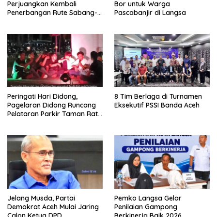
Perjuangkan Kembali
Bor untuk Warga
Penerbangan Rute Sabang-
Pascabanjir di Langsa
Medan
Peringati Hari Didong,
8 Tim Berlaga di Turnamen
Pagelaran Didong Runcang
Eksekutif PSSI Banda Aceh
Pelataran Parkir Taman Ratu
Safiatuddin
Jelang Musda, Partai
Pemko Langsa Gelar
Demokrat Aceh Mulai Jaring
Penilaian Gampong
Calon Ketua DPD
Berkinerja Baik 2026