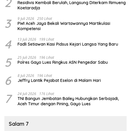
2
Residivis Kembali Berulah, Langsung Diterkam Rimueng
Koetaradja
3
9 Juli 2026
250 Lihat
PWI Aceh Jaya Bekali Wartawannya Martikulasi
Kompetensi
4
13 Juli 2026
199 Lihat
Fadli Setiawan Kasi Pidsus Kejari Langsa Yang Baru
5
25 Juli 2026
196 Lihat
Polres Gayo Lues Ringkus ASN Pengedar Sabu
6
8 Juli 2026
196 Lihat
Jeffry Lantik Pejabat Eselon di Malam Hari
7
24 Juli 2026
176 Lihat
TNI Bangun Jembatan Bailey Hubungkan Serbajadi,
Aceh Timur dengan Pining, Gayo Lues
Salam 7