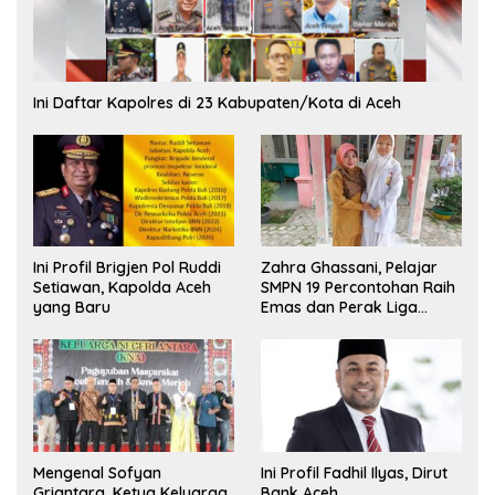
Ini Daftar Kapolres di 23 Kabupaten/Kota di Aceh
Ini Profil Brigjen Pol Ruddi
Zahra Ghassani, Pelajar
Setiawan, Kapolda Aceh
SMPN 19 Percontohan Raih
yang Baru
Emas dan Perak Liga
Olimpiade Nasional
Mengenal Sofyan
Ini Profil Fadhil Ilyas, Dirut
Griantara, Ketua Keluarga
Bank Aceh