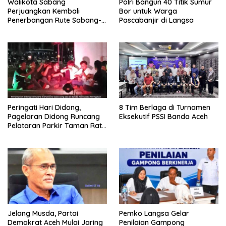
Walikota Sabang
Polri Bangun 40 Titik Sumur
Perjuangkan Kembali
Bor untuk Warga
Penerbangan Rute Sabang-
Pascabanjir di Langsa
Medan
Peringati Hari Didong,
8 Tim Berlaga di Turnamen
Pagelaran Didong Runcang
Eksekutif PSSI Banda Aceh
Pelataran Parkir Taman Ratu
Safiatuddin
Jelang Musda, Partai
Pemko Langsa Gelar
Demokrat Aceh Mulai Jaring
Penilaian Gampong