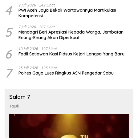
4
9 Juli 2026
249 Lihat
PWI Aceh Jaya Bekali Wartawannya Martikulasi
Kompetensi
5
7 Juli 2026
207 Lihat
Mendagri Beri Apresiasi Kepada Warga, Jembatan
Enang-Enang Akan Diperkuat
6
13 Juli 2026
197 Lihat
Fadli Setiawan Kasi Pidsus Kejari Langsa Yang Baru
7
25 Juli 2026
195 Lihat
Polres Gayo Lues Ringkus ASN Pengedar Sabu
Salam 7
Tajuk