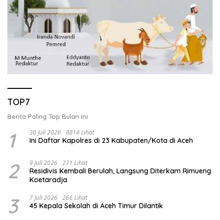
TOP7
Berita Paling Top Bulan Ini
1
30 Juli 2026
8814 Lihat
Ini Daftar Kapolres di 23 Kabupaten/Kota di Aceh
2
9 Juli 2026
271 Lihat
Residivis Kembali Berulah, Langsung Diterkam Rimueng
Koetaradja
3
7 Juli 2026
266 Lihat
45 Kepala Sekolah di Aceh Timur Dilantik