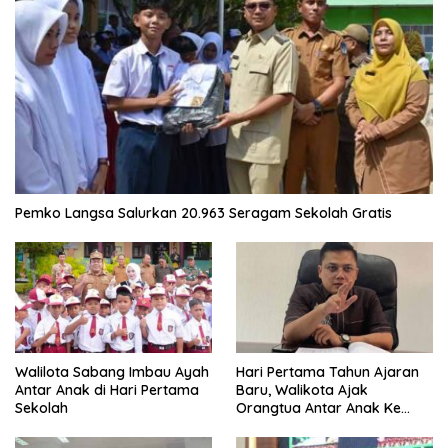
Pemko Langsa Salurkan 20.963 Seragam Sekolah Gratis
Walilota Sabang Imbau Ayah
Hari Pertama Tahun Ajaran
Antar Anak di Hari Pertama
Baru, Walikota Ajak
Sekolah
Orangtua Antar Anak Ke
Sekolah