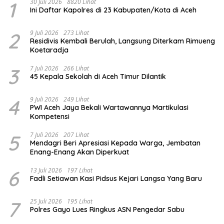
1
30 Juli 2026
8820 Lihat
Ini Daftar Kapolres di 23 Kabupaten/Kota di Aceh
2
9 Juli 2026
273 Lihat
Residivis Kembali Berulah, Langsung Diterkam Rimueng
Koetaradja
3
7 Juli 2026
266 Lihat
45 Kepala Sekolah di Aceh Timur Dilantik
4
9 Juli 2026
249 Lihat
PWI Aceh Jaya Bekali Wartawannya Martikulasi
Kompetensi
5
7 Juli 2026
207 Lihat
Mendagri Beri Apresiasi Kepada Warga, Jembatan
Enang-Enang Akan Diperkuat
6
13 Juli 2026
197 Lihat
Fadli Setiawan Kasi Pidsus Kejari Langsa Yang Baru
7
25 Juli 2026
195 Lihat
Polres Gayo Lues Ringkus ASN Pengedar Sabu