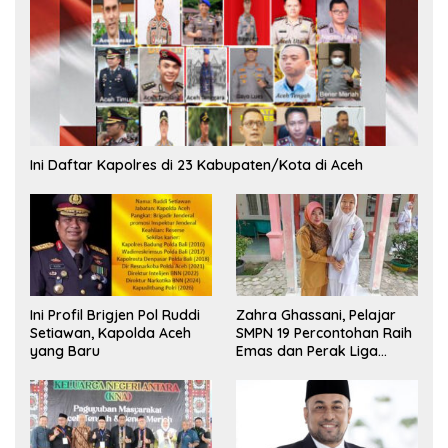
Ini Daftar Kapolres di 23 Kabupaten/Kota di Aceh
Ini Profil Brigjen Pol Ruddi
Zahra Ghassani, Pelajar
Setiawan, Kapolda Aceh
SMPN 19 Percontohan Raih
yang Baru
Emas dan Perak Liga
Olimpiade Nasional