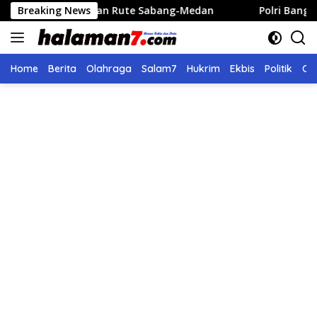
Langsung
an Rute Sabang-Medan
Breaking News
Polri Bangun 40 Titik Sumur Bo
ke
konten
Home
Berita
Olahraga
Salam7
Hukrim
Ekbis
Politik
Ol