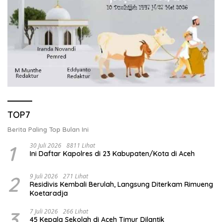
TOP7
Berita Paling Top Bulan Ini
1
30 Juli 2026
8811 Lihat
Ini Daftar Kapolres di 23 Kabupaten/Kota di Aceh
2
9 Juli 2026
271 Lihat
Residivis Kembali Berulah, Langsung Diterkam Rimueng
Koetaradja
3
7 Juli 2026
266 Lihat
45 Kepala Sekolah di Aceh Timur Dilantik