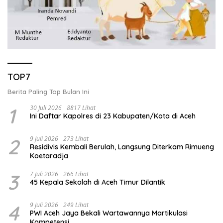
TOP7
Berita Paling Top Bulan Ini
1
30 Juli 2026
8817 Lihat
Ini Daftar Kapolres di 23 Kabupaten/Kota di Aceh
2
9 Juli 2026
273 Lihat
Residivis Kembali Berulah, Langsung Diterkam Rimueng
Koetaradja
3
7 Juli 2026
266 Lihat
45 Kepala Sekolah di Aceh Timur Dilantik
4
9 Juli 2026
249 Lihat
PWI Aceh Jaya Bekali Wartawannya Martikulasi
Kompetensi