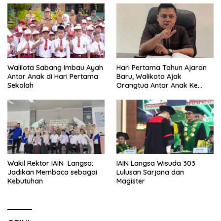
Walilota Sabang Imbau Ayah
Hari Pertama Tahun Ajaran
Antar Anak di Hari Pertama
Baru, Walikota Ajak
Sekolah
Orangtua Antar Anak Ke
Sekolah
Wakil Rektor IAIN Langsa:
IAIN Langsa Wisuda 303
Jadikan Membaca sebagai
Lulusan Sarjana dan
Kebutuhan
Magister