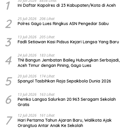
1
30 Juli 2026
8858 Lihat
Ini Daftar Kapolres di 23 Kabupaten/Kota di Aceh
2
25 Juli 2026
206 Lihat
Polres Gayo Lues Ringkus ASN Pengedar Sabu
3
13 Juli 2026
205 Lihat
Fadli Setiawan Kasi Pidsus Kejari Langsa Yang Baru
4
24 Juli 2026
183 Lihat
TNI Bangun Jembatan Bailey Hubungkan Serbajadi,
Aceh Timur dengan Pining, Gayo Lues
5
20 Juli 2026
174 Lihat
Spanyol Tasbihkan Raja Sepakbola Dunia 2026
6
13 Juli 2026
163 Lihat
Pemko Langsa Salurkan 20.963 Seragam Sekolah
Gratis
7
12 Juli 2026
161 Lihat
Hari Pertama Tahun Ajaran Baru, Walikota Ajak
Orangtua Antar Anak Ke Sekolah