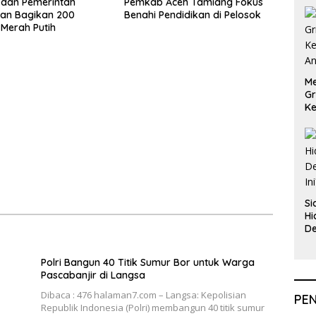
i dan Pemerintah
Pemkab Aceh Tamiang Fokus
an Bagikan 200
Benahi Pendidikan di Pelosok
Merah Putih
Me
Gr
Ke
An
Si
Hi
De
In
Polri Bangun 40 Titik Sumur Bor untuk Warga
Pascabanjir di Langsa
Dibaca : 476 halaman7.com – Langsa: Kepolisian
PE
Republik Indonesia (Polri) membangun 40 titik sumur