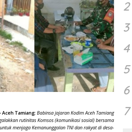
2
3
4
5
6
7
–
Aceh Tamiang:
Babinsa jajaran Kodim Aceh Tamiang
galakkan rutinitas Komsos (komunikasi sosial) bersama
 untuk menjaga Kemanunggalan TNI dan rakyat di desa-