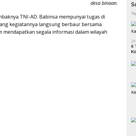
desa binaan
.
S
Ta
mbaknya TNI-AD. Babinsa mempunyai tugas di
 yang kegiatannya langsung berbaur bersama
m mendapatkan segala informasi dalam wilayah
20
6 
K