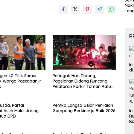
Jeff
Nak
Lan
P
In
di
ngun 40 Titik Sumur
Peringati Hari Didong,
k Warga Pascabanjir
Pagelaran Didong Runcang
a
Pelataran Parkir Taman Ratu
Safiatuddin
usda, Partai
Pemko Langsa Gelar Penilaian
In
 Aceh Mulai Jaring
Gampong Berkinerja Baik 2026
Ru
etua DPD
Ka
B