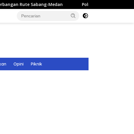
Sabang-Medan
Polri Bangun 40 Titik Sumur Bor untuk W
kan
Opini
Piknik