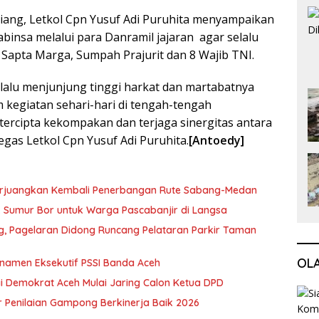
ang, Letkol Cpn Yusuf Adi Puruhita menyampaikan
binsa melalui para Danramil jajaran agar selalu
apta Marga, Sumpah Prajurit dan 8 Wajib TNI.
lalu menjunjung tinggi harkat dan martabatnya
 kegiatan sehari-hari di tengah-tengah
tercipta kekompakan dan terjaga sinergitas antara
tegas Letkol Cpn Yusuf Adi Puruhita.
[Antoedy]
erjuangkan Kembali Penerbangan Rute Sabang-Medan
ik Sumur Bor untuk Warga Pascabanjir di Langsa
ng, Pagelaran Didong Runcang Pelataran Parkir Taman
OL
rnamen Eksekutif PSSI Banda Aceh
i Demokrat Aceh Mulai Jaring Calon Ketua DPD
 Penilaian Gampong Berkinerja Baik 2026