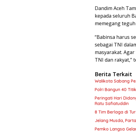
Dandim Aceh Tami
kepada seluruh Ba
memegang teguh S
“Babinsa harus se
sebagai TNI dalam
masyarakat. Agar 
TNI dan rakyat,” 
Berita Terkait
Walikota Sabang P
Polri Bangun 40 Tit
Peringati Hari Dido
Ratu Safiatuddin
8 Tim Berlaga di Tu
Jelang Musda, Parta
Pemko Langsa Gelar