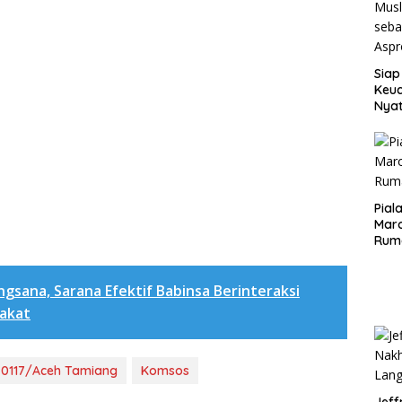
Siap
Keuc
Nya
seba
Aspr
Pial
Maro
Rum
ngsana, Sarana Efektif Babinsa Berinteraksi
akat
 0117/Aceh Tamiang
Komsos