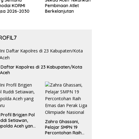
ry Sentana
Sekda Aceh Tekankan
hodai KORMI
Pembinaan Atlet
gsa 2026-2030
Berkelanjutan
ROFIL7
i Daftar Kapolres di 23 Kabupaten/Kota
 Aceh
i Profil Brigjen Pol
ddi Setiawan,
Zahra Ghassani,
polda Aceh yang
Pelajar SMPN 19
aru
Percontohan Raih
Emas dan Perak