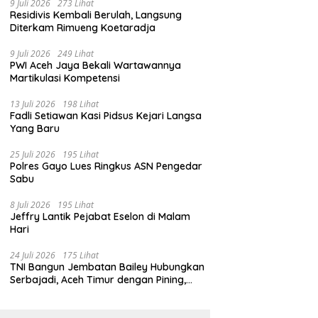
9 Juli 2026
273 Lihat
Residivis Kembali Berulah, Langsung
Diterkam Rimueng Koetaradja
9 Juli 2026
249 Lihat
PWI Aceh Jaya Bekali Wartawannya
Martikulasi Kompetensi
13 Juli 2026
198 Lihat
Fadli Setiawan Kasi Pidsus Kejari Langsa
Yang Baru
25 Juli 2026
195 Lihat
Polres Gayo Lues Ringkus ASN Pengedar
Sabu
8 Juli 2026
195 Lihat
Jeffry Lantik Pejabat Eselon di Malam
Hari
24 Juli 2026
175 Lihat
TNI Bangun Jembatan Bailey Hubungkan
Serbajadi, Aceh Timur dengan Pining,
Gayo Lues