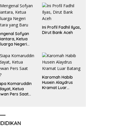
Liga Olimpiade
Nasional
Ini Profil Fadhil Ilyas,
Dirut Bank Aceh
ngenal Sofyan
iantara, Ketua
luarga Negeri
tara yang Baru
Karomah Habib
Husein Alaydrus
apa Komaruddin
Kramat Luar
dayat, Ketua
Batang
wan Pers Saat
i?
NDIDIKAN