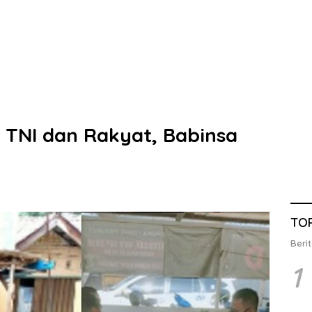
TNI dan Rakyat, Babinsa
TO
Berit
1