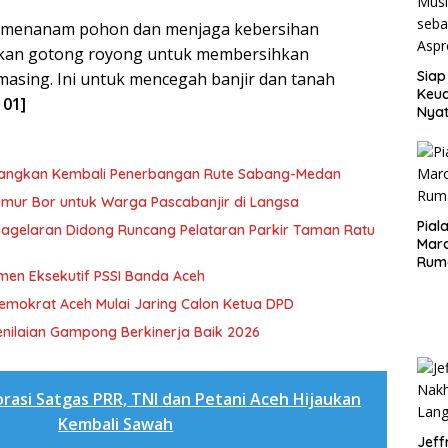
a menanam pohon dan menjaga kebersihan
tkan gotong royong untuk membersihkan
Siap
asing. Ini untuk mencegah banjir dan tanah
Keuc
 01]
Nya
seba
Aspr
uangkan Kembali Penerbangan Rute Sabang-Medan
Sumur Bor untuk Warga Pascabanjir di Langsa
Pial
 Pagelaran Didong Runcang Pelataran Parkir Taman Ratu
Maro
Rum
men Eksekutif PSSI Banda Aceh
Demokrat Aceh Mulai Jaring Calon Ketua DPD
nilaian Gampong Berkinerja Baik 2026
rasi Satgas PRR, TNI dan Petani Aceh Hijaukan
Kembali Sawah
Jeff