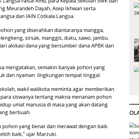
 Langsa Faisal Amd, para Kepala Sekolah SMK dan
g Meurandeh Dayah, Asep Ikhwan serta
angsa dan IAIN Cotkala Langsa.
 pohon yang diserahkan diantaranya mangga,
lengkeng, sirsak, manggis, duku, sawo, jambu.
 dari alokasi dana yang bersumber dana APBK dan
gsa mengatakan, semakin banyak pohon yang
uk dan nyaman lingkungan tempat tinggal.
ekolah, wakil walikota meminta agar memberikan
para siswanya tentang makna menanam pohon
idup umat manusia di masa yang akan datang.
ang berbuah.
OL
m pohon yang benar dan merawat dengan baik.
ebih baik,” ujar Marzuki.