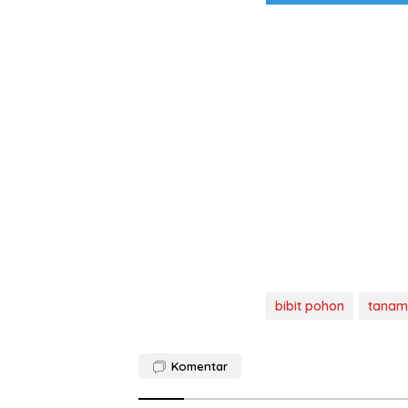
bibit pohon
tanam
Komentar