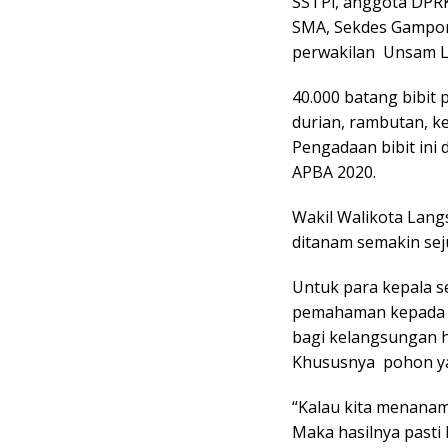
SSTPi, anggota DPRK
SMA, Sekdes Gampon
perwakilan Unsam L
40.000 batang bibit
durian, rambutan, ke
Pengadaan bibit ini
APBA 2020.
Wakil Walikota Lan
ditanam semakin sej
Untuk para kepala s
pemahaman kepada 
bagi kelangsungan h
Khususnya pohon y
“Kalau kita menana
Maka hasilnya pasti l