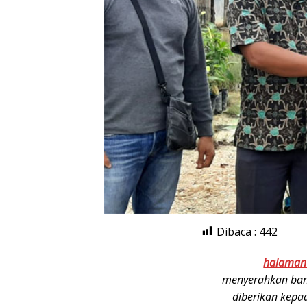
Dibaca :
442
halaman
menyerahkan bant
diberikan kepa