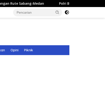
bang-Medan
Polri Bangun 40 Titik Sumur Bor untuk Warg
kan
Opini
Piknik