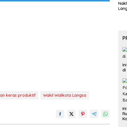
Nak
Lan
P
In
di
an keras produktif
Wakil Walikota Langsa
In
Ru
Ka
B