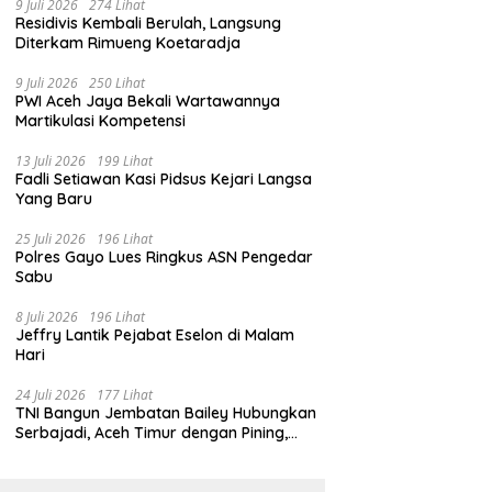
9 Juli 2026
274 Lihat
Residivis Kembali Berulah, Langsung
Diterkam Rimueng Koetaradja
9 Juli 2026
250 Lihat
PWI Aceh Jaya Bekali Wartawannya
Martikulasi Kompetensi
13 Juli 2026
199 Lihat
Fadli Setiawan Kasi Pidsus Kejari Langsa
Yang Baru
25 Juli 2026
196 Lihat
Polres Gayo Lues Ringkus ASN Pengedar
Sabu
8 Juli 2026
196 Lihat
Jeffry Lantik Pejabat Eselon di Malam
Hari
24 Juli 2026
177 Lihat
TNI Bangun Jembatan Bailey Hubungkan
Serbajadi, Aceh Timur dengan Pining,
Gayo Lues