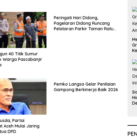
Peringati Hari Didong,
Pagelaran Didong Runcang
Pelataran Parkir Taman Ratu
Safiatuddin
Me
Gr
Ke
ngun 40 Titik Sumur
An
k Warga Pascabanjir
a
Pemko Langsa Gelar Penilaian
Gampong Berkinerja Baik 2026
Si
Hi
De
In
usda, Partai
 Aceh Mulai Jaring
etua DPD
PE