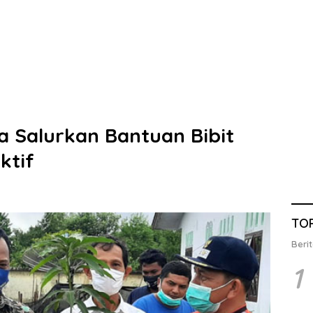
a Salurkan Bantuan Bibit
ktif
TO
Berit
1