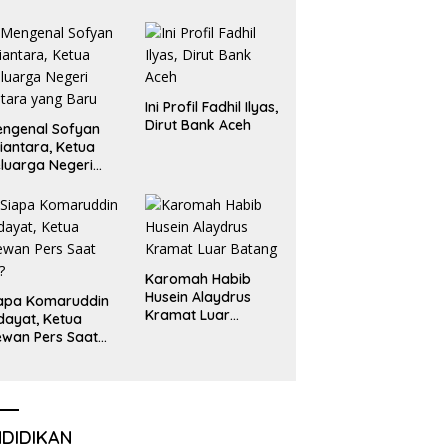
Emas dan Perak
Liga Olimpiade
Nasional
Ini Profil Fadhil Ilyas,
Dirut Bank Aceh
ngenal Sofyan
iantara, Ketua
luarga Negeri
tara yang Baru
Karomah Habib
Husein Alaydrus
apa Komaruddin
Kramat Luar
dayat, Ketua
Batang
wan Pers Saat
i?
NDIDIKAN