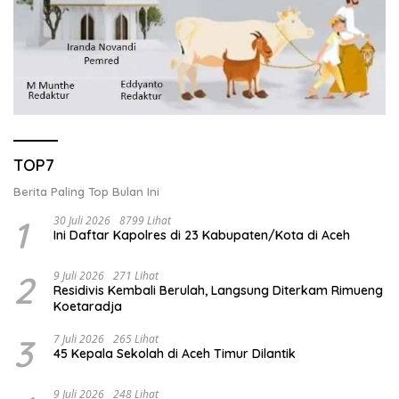
TOP7
Berita Paling Top Bulan Ini
1
30 Juli 2026
8799 Lihat
Ini Daftar Kapolres di 23 Kabupaten/Kota di Aceh
2
9 Juli 2026
271 Lihat
Residivis Kembali Berulah, Langsung Diterkam Rimueng
Koetaradja
3
7 Juli 2026
265 Lihat
45 Kepala Sekolah di Aceh Timur Dilantik
9 Juli 2026
248 Lihat