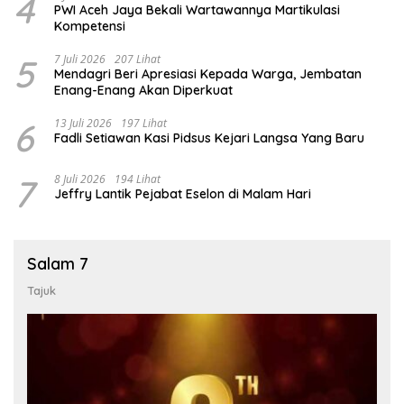
4
PWI Aceh Jaya Bekali Wartawannya Martikulasi
Kompetensi
5
7 Juli 2026
207 Lihat
Mendagri Beri Apresiasi Kepada Warga, Jembatan
Enang-Enang Akan Diperkuat
6
13 Juli 2026
197 Lihat
Fadli Setiawan Kasi Pidsus Kejari Langsa Yang Baru
7
8 Juli 2026
194 Lihat
Jeffry Lantik Pejabat Eselon di Malam Hari
Salam 7
Tajuk