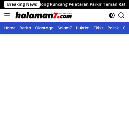
Langsung
ran Didong Runcang Pelataran Parkir Taman Ratu Safiatuddin
Breaking News
ke
konten
Home
Berita
Olahraga
Salam7
Hukrim
Ekbis
Politik
Ol