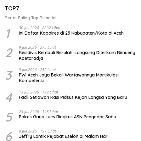
TOP7
Berita Paling Top Bulan Ini
1
30 Juli 2026
8832 Lihat
Ini Daftar Kapolres di 23 Kabupaten/Kota di Aceh
2
9 Juli 2026
275 Lihat
Residivis Kembali Berulah, Langsung Diterkam Rimueng
Koetaradja
3
9 Juli 2026
250 Lihat
PWI Aceh Jaya Bekali Wartawannya Martikulasi
Kompetensi
4
13 Juli 2026
199 Lihat
Fadli Setiawan Kasi Pidsus Kejari Langsa Yang Baru
5
25 Juli 2026
198 Lihat
Polres Gayo Lues Ringkus ASN Pengedar Sabu
6
8 Juli 2026
197 Lihat
Jeffry Lantik Pejabat Eselon di Malam Hari