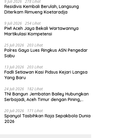
9 Juli 2026
278 Lihat
Residivis Kembali Berulah, Langsung
Diterkam Rimueng Koetaradja
9 Juli 2026
254 Lihat
PWI Aceh Jaya Bekali Wartawannya
Martikulasi Kompetensi
25 Juli 2026
203 Lihat
Polres Gayo Lues Ringkus ASN Pengedar
Sabu
13 Juli 2026
203 Lihat
Fadli Setiawan Kasi Pidsus Kejari Langsa
Yang Baru
24 Juli 2026
182 Lihat
TNI Bangun Jembatan Bailey Hubungkan
Serbajadi, Aceh Timur dengan Pining,
Gayo Lues
20 Juli 2026
171 Lihat
Spanyol Tasbihkan Raja Sepakbola Dunia
2026