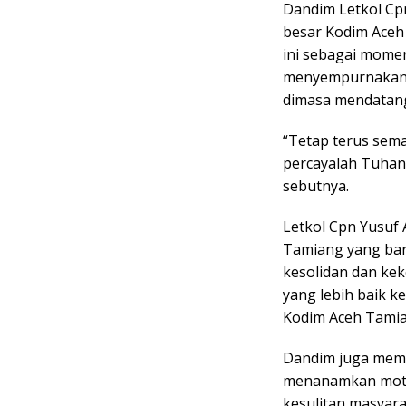
Dandim Letkol Cp
besar Kodim Aceh
ini sebagai mome
menyempurnakan 
dimasa mendatan
“Tetap terus sem
percayalah Tuhan
sebutnya.
Letkol Cpn Yusuf
Tamiang yang bar
kesolidan dan ke
yang lebih baik k
Kodim Aceh Tamia
Dandim juga memi
menanamkan motiv
kesulitan masyar