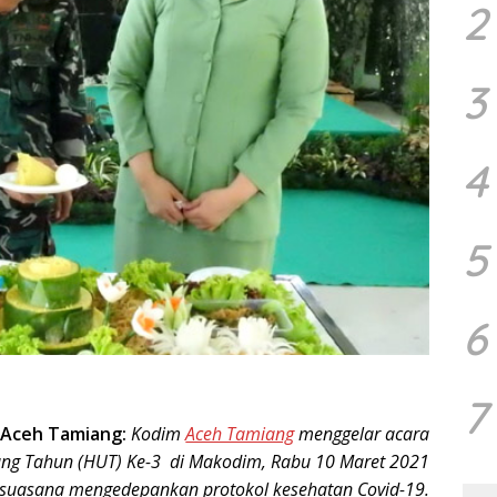
2
3
4
5
6
7
–
Aceh Tamiang:
Kodim
Aceh Tamiang
menggelar acara
ang Tahun (HUT) Ke-3 di Makodim, Rabu 10 Maret 2021
suasana mengedepankan protokol kesehatan Covid-19.