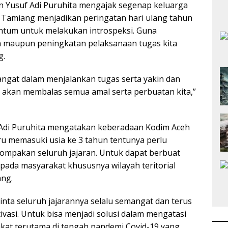
n Yusuf Adi Puruhita mengajak segenap keluarga
 Tamiang menjadikan peringatan hari ulang tahun
ntum untuk melakukan introspeksi. Guna
maupun peningkatan pelaksanaan tugas kita
g.
angat dalam menjalankan tugas serta yakin dan
 akan membalas semua amal serta perbuatan kita,”
 Adi Puruhita mengatakan keberadaan Kodim Aceh
u memasuki usia ke 3 tahun tentunya perlu
kompakan seluruh jajaran. Untuk dapat berbuat
epada masyarakat khususnya wilayah teritorial
ng.
nta seluruh jajarannya selalu semangat dan terus
asi. Untuk bisa menjadi solusi dalam mengatasi
akat terutama di tengah pandemi Covid-19 yang