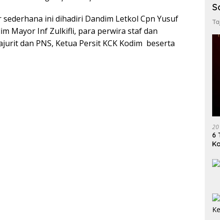
S
r sederhana ini dihadiri Dandim Letkol Cpn Yusuf
Ta
im Mayor Inf Zulkifli, para perwira staf dan
ajurit dan PNS, Ketua Persit KCK Kodim beserta
20
6 
K