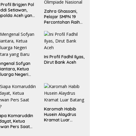
i Profil Brigjen Pol
ddi Setiawan,
Zahra Ghassani,
polda Aceh yang
Pelajar SMPN 19
aru
Percontohan Raih
Emas dan Perak
Liga Olimpiade
Nasional
Ini Profil Fadhil Ilyas,
Dirut Bank Aceh
ngenal Sofyan
iantara, Ketua
luarga Negeri
tara yang Baru
Karomah Habib
Husein Alaydrus
apa Komaruddin
Kramat Luar
dayat, Ketua
Batang
wan Pers Saat
i?