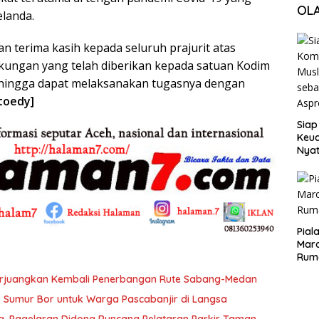
OL
elanda.
 terima kasih kepada seluruh prajurit atas
kungan yang telah diberikan kepada satuan Kodim
hingga dapat melaksanakan tugasnya dengan
toedy]
Siap
Keuc
Nya
seba
Aspr
Pial
Maro
Rum
erjuangkan Kembali Penerbangan Rute Sabang-Medan
ik Sumur Bor untuk Warga Pascabanjir di Langsa
ng, Pagelaran Didong Runcang Pelataran Parkir Taman