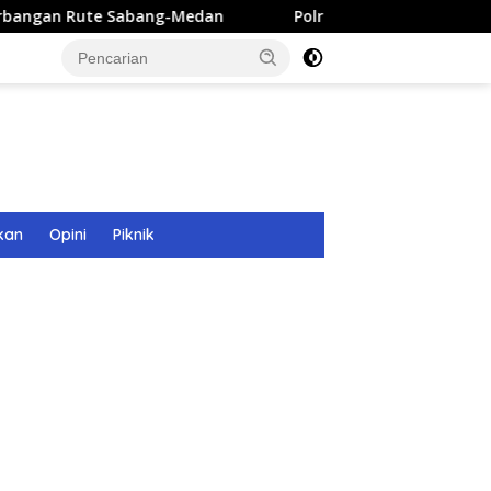
ang-Medan
Polri Bangun 40 Titik Sumur Bor untuk Warga
kan
Opini
Piknik