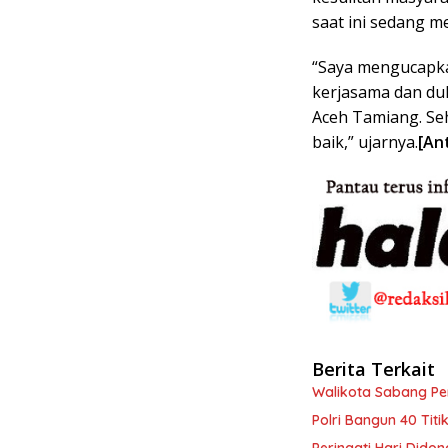
saat ini sedang m
“Saya mengucapkan
kerjasama dan du
Aceh Tamiang. Se
baik,” ujarnya.
[An
Berita Terkait
Walikota Sabang P
Polri Bangun 40 Tit
Peringati Hari Dido