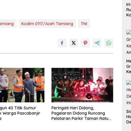
In
Ru
Ka
B
amiang
Kodim 0117/Aceh Tamiang
TNI
Me
Gr
Ke
An
ngun 40 Titik Sumur
Peringati Hari Didong,
Si
k Warga Pascabanjir
Pagelaran Didong Runcang
Hi
a
Pelataran Parkir Taman Ratu
De
Safiatuddin
In