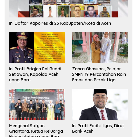
Ini Daftar Kapolres di 23 Kabupaten/Kota di Aceh
Ini Profil Brigjen Pol Ruddi
Zahra Ghassani, Pelajar
Setiawan, Kapolda Aceh
SMPN 19 Percontohan Raih
yang Baru
Emas dan Perak Liga
Olimpiade Nasional
Mengenal Sofyan
Ini Profil Fadhil Ilyas, Dirut
Griantara, Ketua Keluarga
Bank Aceh
Negeri Antara yang Baru