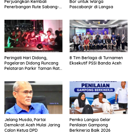
Perjuangkan Kembali
Bor untuk Warga
Penerbangan Rute Sabang-
Pascabanjir di Langsa
Medan
Peringati Hari Didong,
8 Tim Berlaga di Turnamen
Pagelaran Didong Runcang
Eksekutif PSSI Banda Aceh
Pelataran Parkir Taman Ratu
Safiatuddin
Jelang Musda, Partai
Pemko Langsa Gelar
Demokrat Aceh Mulai Jaring
Penilaian Gampong
Calon Ketua DPD
Berkinerja Baik 2026