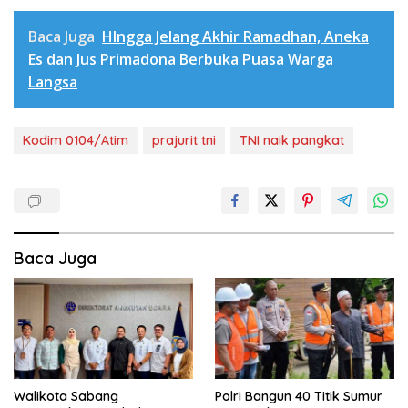
Baca Juga
HIngga Jelang Akhir Ramadhan, Aneka
Es dan Jus Primadona Berbuka Puasa Warga
Langsa
Kodim 0104/Atim
prajurit tni
TNI naik pangkat
Baca Juga
Walikota Sabang
Polri Bangun 40 Titik Sumur