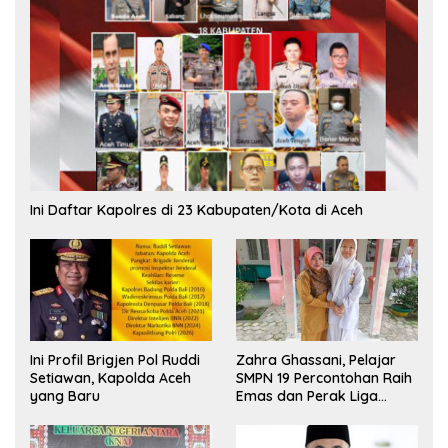
Ini Daftar Kapolres di 23 Kabupaten/Kota di Aceh
Ini Profil Brigjen Pol Ruddi
Zahra Ghassani, Pelajar
Setiawan, Kapolda Aceh
SMPN 19 Percontohan Raih
yang Baru
Emas dan Perak Liga
Olimpiade Nasional