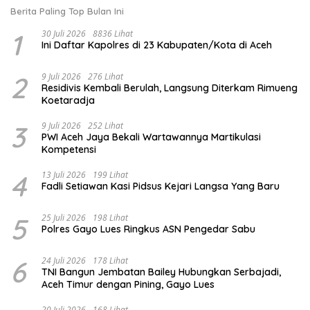
Berita Paling Top Bulan Ini
1
30 Juli 2026
8836 Lihat
Ini Daftar Kapolres di 23 Kabupaten/Kota di Aceh
2
9 Juli 2026
276 Lihat
Residivis Kembali Berulah, Langsung Diterkam Rimueng
Koetaradja
3
9 Juli 2026
252 Lihat
PWI Aceh Jaya Bekali Wartawannya Martikulasi
Kompetensi
4
13 Juli 2026
199 Lihat
Fadli Setiawan Kasi Pidsus Kejari Langsa Yang Baru
5
25 Juli 2026
198 Lihat
Polres Gayo Lues Ringkus ASN Pengedar Sabu
6
24 Juli 2026
178 Lihat
TNI Bangun Jembatan Bailey Hubungkan Serbajadi,
Aceh Timur dengan Pining, Gayo Lues
20 Juli 2026
168 Lihat